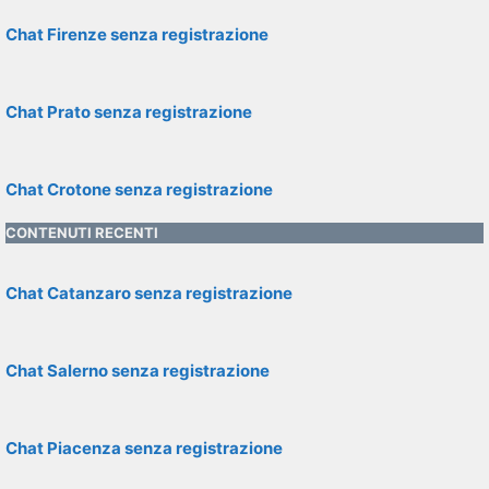
Chat Firenze senza registrazione
Chat Prato senza registrazione
Chat Crotone senza registrazione
CONTENUTI RECENTI
Chat Catanzaro senza registrazione
Chat Salerno senza registrazione
Chat Piacenza senza registrazione