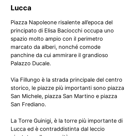
Lucca
Piazza Napoleone risalente all’epoca del
principato di Elisa Baciocchi occupa uno
spazio molto ampio con il perimetro
marcato da alberi, nonché comode
panchine da cui ammirare il grandioso
Palazzo Ducale.
Via Fillungo è la strada principale del centro
storico, le piazze più importanti sono piazza
San Michele, piazza San Martino e piazza
San Frediano.
La Torre Guinigi, è la torre più importante di
Lucca ed è contraddistinta dal leccio