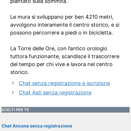
piantato sulla sommità.
Le mura si sviluppano per ben 4210 metri,
avvolgono interamente il centro storico, e si
possono percorrere a piedi o in bicicletta.
La Torre delle Ore, con l’antico orologio
tuttora funzionante, scandisce il trascorrere
del tempo per chi vive e lavora nel centro
storico.
Chat senza registrazione e iscrizione
Chat Asti senza registrazione
SCELTI PER TE
Chat Ancona senza registrazione