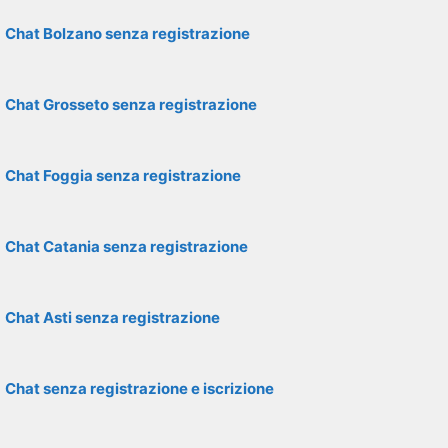
Chat Bolzano senza registrazione
Chat Grosseto senza registrazione
Chat Foggia senza registrazione
Chat Catania senza registrazione
Chat Asti senza registrazione
Chat senza registrazione e iscrizione