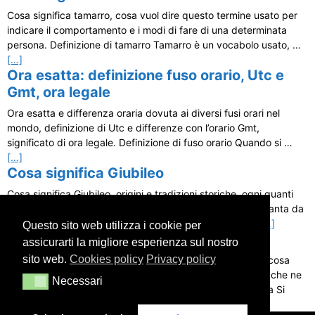
Cosa significa tamarro, cosa vuol dire questo termine usato per
indicare il comportamento e i modi di fare di una determinata
persona. Definizione di tamarro Tamarro è un vocabolo usato, …
[…]
Ora esatta: definizione fuso orario, Utc e
Gmt, ora legale
Ora esatta e differenza oraria dovuta ai diversi fusi orari nel
mondo, definizione di Utc e differenze con l’orario Gmt,
significato di ora legale. Definizione di fuso orario Quando si …
[…]
Cosa significa Giubileo
Cosa significa Giubileo, origini e tradizioni storiche, ogni quanti
anni si tiene, descrizione del rito di apertura della Porta Santa da
parte del Pontefice e dei cardinali preposti a questo …
[…]
Questo sito web utilizza i cookie per
Cosa significa ipocondriaco
assicurarti la migliore esperienza sul nostro
sito web.
Cookies policy
Privacy policy
Cosa significa ipocondriaco, definizione di ipocondria, in cosa
consiste, come si manifesta e cosa provoca nel soggetto che ne
Necessari
Necessari
è interessato, origini del disturbo. Significato di ipocondria Si
parla di …
[…]