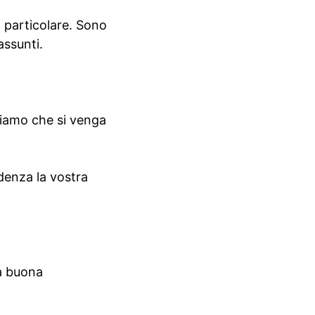
n particolare. Sono
assunti.
niamo che si venga
idenza la vostra
na buona