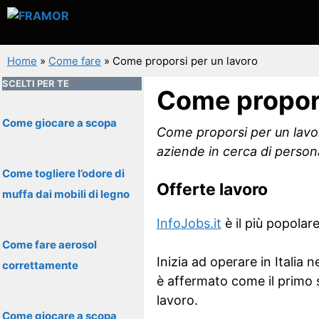
Vai
al
contenuto
Home
»
Come fare
»
Come proporsi per un lavoro
SCELTI PER TE
Come propors
Come giocare a scopa
Come proporsi per un lavoro,
aziende in cerca di persona
Come togliere l’odore di
Offerte lavoro
muffa dai mobili di legno
InfoJobs.it
è il più popolare
Come fare aerosol
Inizia ad operare in Italia 
correttamente
è affermato come il primo s
lavoro.
Come giocare a scopa