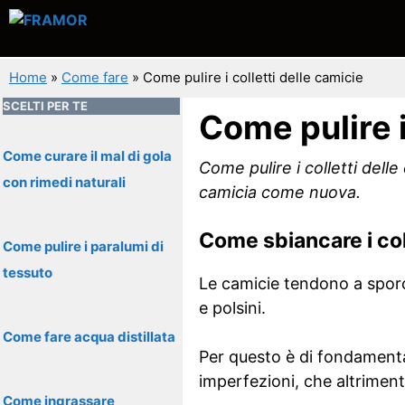
Vai
al
contenuto
Home
»
Come fare
»
Come pulire i colletti delle camicie
SCELTI PER TE
Come pulire i
Come curare il mal di gola
Come pulire i colletti dell
con rimedi naturali
camicia come nuova.
Come sbiancare i col
Come pulire i paralumi di
tessuto
Le camicie tendono a sporca
e polsini.
Come fare acqua distillata
Per questo è di fondament
imperfezioni, che altrimen
Come ingrassare