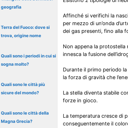
Esistono 2 tipologie di neb
geografia
Affinché si verifichi la nas
per mezzo di un’onda d’urto
Terra del Fuoco: dove si
dei gas presenti, fino alla 
trova, origine nome
Non appena la protostella r
innesca la fusione dell’idr
Quali sono i periodi in cui si
sogna molto?
Durante il primo periodo la
la forza di gravità che l’en
Quali sono le città più
La stella diventa stabile c
sicure del mondo?
forze in gioco.
Quali sono le città della
La temperatura cresce di p
Magna Grecia?
conseguentemente il color