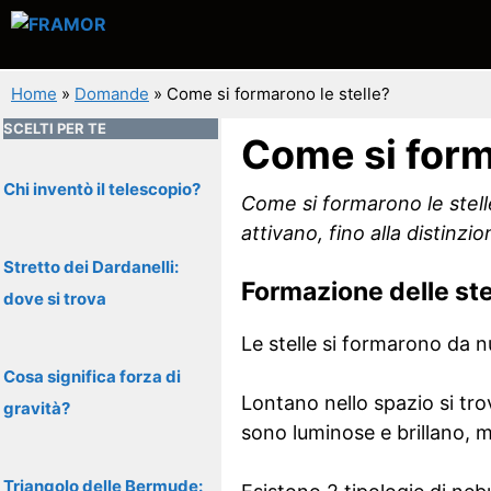
Vai
al
contenuto
Home
»
Domande
»
Come si formarono le stelle?
SCELTI PER TE
Come si form
Chi inventò il telescopio?
Come si formarono le stelle
attivano, fino alla distinz
Stretto dei Dardanelli:
Formazione delle ste
dove si trova
Le stelle si formarono da n
Cosa significa forza di
Lontano nello spazio si tr
gravità?
sono luminose e brillano, 
Triangolo delle Bermude: