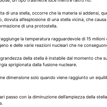
ulose, un tipo trasmette luce mentre l’altro no.
cita di una stella, occorre che la materia si addensi, 
, dovuta all’esplosione di una stella vicina, che caus
formazione di una protostella.
aggiunge la temperatura ragguardevole di 15 milioni di
ogeno e delle varie reazioni nucleari che ne conseguon
 grandezza della stella è instabile dal momento che su
ergia sprigionata dalla fusione nucleare.
ome dimensione solo quando viene raggiunto un equilib
ari passo con la diminuzione dell’ampiezza della stel
e.