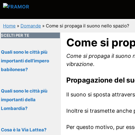
Vai
al
contenuto
Home
»
Domande
»
Come si propaga il suono nello spazio?
SCELTI PER TE
Come si prop
Quali sono le città più
Come si propaga il suono 
importanti dell’impero
vibrazione.
babilonese?
Propagazione del s
Quali sono le città più
Il suono si sposta attravers
importanti della
Lombardia?
Inoltre si trasmette anche p
Per questo motivo, pur esse
Cosa è la Via Lattea?