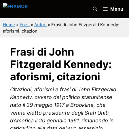
Vai
Menu
al
contenuto
Home
»
Frasi
»
Autori
»
Frasi di John Fitzgerald Kennedy:
aforismi, citazioni
Frasi di John
Fitzgerald Kennedy:
aforismi, citazioni
Citazioni, aforismi e frasi di John Fitzgerald
Kennedy, ovvero del politico statunitense
nato il 29 maggio 1917 a Brookline, che
venne eletto presidente degli Stati Uniti
d’America il 20 gennaio 1961, rimanendo in
carica fino alla data del suo assassinio,