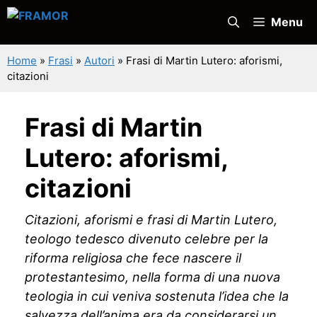
Vai
Menu
al
contenuto
Home
»
Frasi
»
Autori
»
Frasi di Martin Lutero: aforismi,
citazioni
Frasi di Martin
Lutero: aforismi,
citazioni
Citazioni, aforismi e frasi di Martin Lutero,
teologo tedesco divenuto celebre per la
riforma religiosa che fece nascere il
protestantesimo, nella forma di una nuova
teologia in cui veniva sostenuta l’idea che la
salvezza dell’anima era da considerarsi un