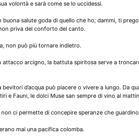
sua volontà e sarà come se lo uccidessi.
in buona salute goda di quello che ho; dammi, ti preg
non priva del conforto del canto.
, non può più tornare indietro.
n attacco arcigno, la battuta spiritosa serve a tronca
a bevitori d’acqua può piacere o vivere a lungo. Da 
atiri e Fauni, le dolci Muse san sempre di vino al matti
ta non ci permette di concepire speranze che guardino
erano mai una pacifica colomba.