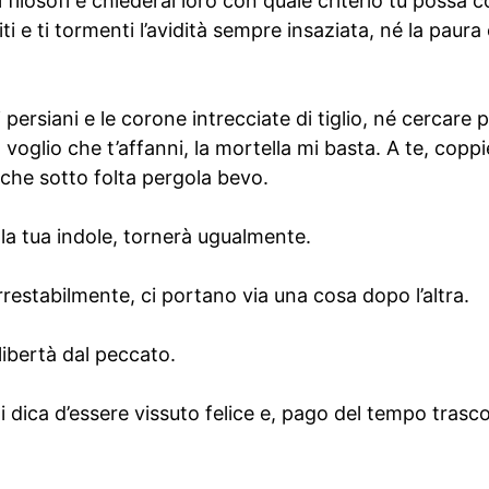
 i filosofi e chiederai loro con quale criterio tu possa 
iti e ti tormenti l’avidità sempre insaziata, né la paura
i persiani e le corone intrecciate di tiglio, né cercare
n voglio che t’affanni, la mortella mi basta. A te, cop
 che sotto folta pergola bevo.
la tua indole, tornerà ugualmente.
rrestabilmente, ci portano via una cosa dopo l’altra.
 libertà dal peccato.
i dica d’essere vissuto felice e, pago del tempo trasco