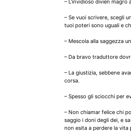
– L’invidioso divien magro al
– Se vuoi scrivere, scegli 
tuoi poteri sono uguali e c
– Mescola alla saggezza un p
– Da bravo traduttore dovra
– La giustizia, sebbene av
corsa.
– Spesso gli sciocchi per e
– Non chiamar felice chi po
saggio i doni degli dei, e s
non esita a perdere la vita p