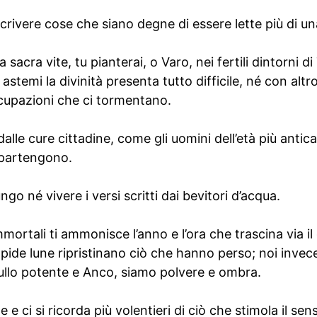
crivere cose che siano degne di essere lette più di un
sacra vite, tu pianterai, o Varo, nei fertili dintorni di 
 astemi la divinità presenta tutto difficile, né con alt
cupazioni che ci tormentano.
alle cure cittadine, come gli uomini dell’età più antica
ppartengono.
o né vivere i versi scritti dai bevitori d’acqua.
mortali ti ammonisce l’anno e l’ora che trascina via il
rapide lune ripristinano ciò che hanno perso; noi invec
ullo potente e Anco, siamo polvere e ombra.
 e ci si ricorda più volentieri di ciò che stimola il sen