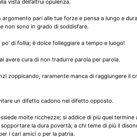
la vista dell’altrui opulenza.
un argomento pari alle tue forze e pensa a lungo e dur
he non sono in grado di soddisfare.
o’ di follia; è dolce folleggiare a tempo e luogo!
i avere cura di non tradurre parola per parola.
anzi zoppicando, raramente manca di raggiungere il cr
vitare un difetto cadono nel difetto opposto.
ssiede molte ricchezze; si addice di più quel termine 
a sopportare la dura povertà; a chi teme di più il diso
er i cari amici o per la patria.