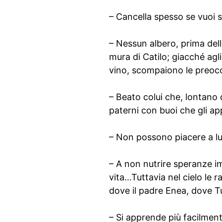
– Cancella spesso se vuoi s
– Nessun albero, prima della 
mura di Catilo; giacché agli
vino, scompaiono le preoc
– Beato colui che, lontano d
paterni con buoi che gli a
– Non possono piacere a lung
– A non nutrire speranze im
vita…Tuttavia nel cielo le 
dove il padre Enea, dove T
– Si apprende più facilmente