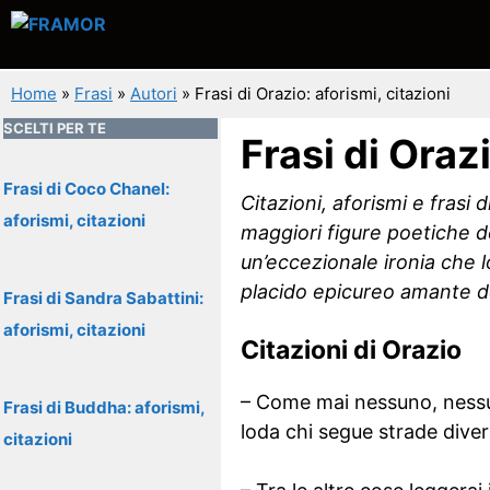
Vai
al
contenuto
Home
»
Frasi
»
Autori
»
Frasi di Orazio: aforismi, citazioni
SCELTI PER TE
Frasi di Orazi
Frasi di Coco Chanel:
Citazioni, aforismi e frasi 
aforismi, citazioni
maggiori figure poetiche de
un’eccezionale ironia che lo
placido epicureo amante dei
Frasi di Sandra Sabattini:
aforismi, citazioni
Citazioni di Orazio
– Come mai nessuno, nessuno
Frasi di Buddha: aforismi,
loda chi segue strade dive
citazioni