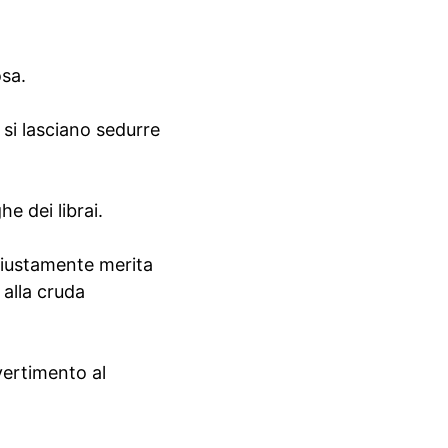
osa.
 si lasciano sedurre
e dei librai.
ù giustamente merita
 alla cruda
ivertimento al