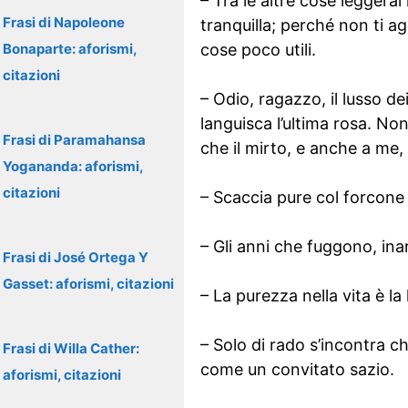
– Tra le altre cose leggerai
Frasi di Napoleone
tranquilla; perché non ti ag
Bonaparte: aforismi,
cose poco utili.
citazioni
– Odio, ragazzo, il lusso de
languisca l’ultima rosa. No
Frasi di Paramahansa
che il mirto, e anche a me,
Yogananda: aforismi,
citazioni
– Scaccia pure col forcone 
– Gli anni che fuggono, ina
Frasi di José Ortega Y
Gasset: aforismi, citazioni
– La purezza nella vita è la
– Solo di rado s’incontra ch
Frasi di Willa Cather:
come un convitato sazio.
aforismi, citazioni