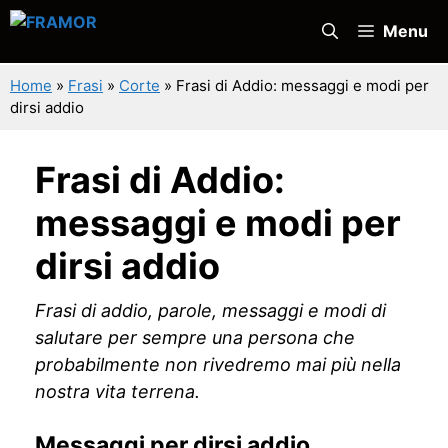
Vai
Menu
al
contenuto
Home
»
Frasi
»
Corte
»
Frasi di Addio: messaggi e modi per
dirsi addio
Frasi di Addio:
messaggi e modi per
dirsi addio
Frasi di addio, parole, messaggi e modi di
salutare per sempre una persona che
probabilmente non rivedremo mai più nella
nostra vita terrena.
Messaggi per dirsi addio