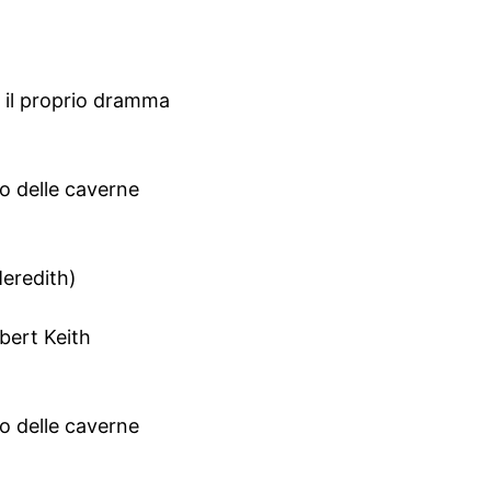
e il proprio dramma
mo delle caverne
Meredith)
lbert Keith
mo delle caverne