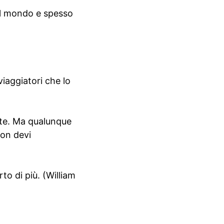
 al mondo e spesso
viaggiatori che lo
rte. Ma qualunque
non devi
to di più. (William