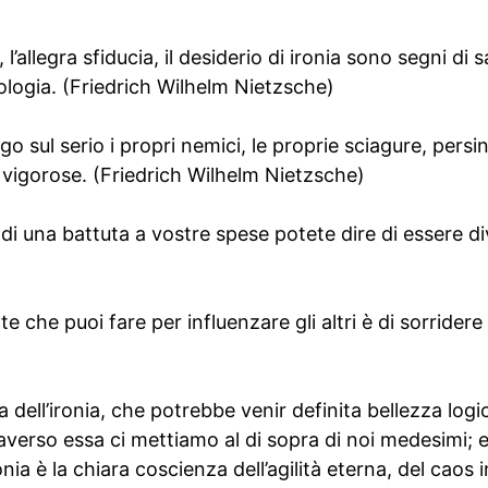
 l’allegra sfiducia, il desiderio di ironia sono segni di 
tologia. (Friedrich Wilhelm Nietzsche)
 sul serio i propri nemici, le proprie sciagure, persino
 vigorose. (Friedrich Wilhelm Nietzsche)
di una battuta a vostre spese potete dire di essere div
e che puoi fare per influenzare gli altri è di sorridere
ia dell’ironia, che potrebbe venir definita bellezza logi
raverso essa ci mettiamo al di sopra di noi medesimi; e
nia è la chiara coscienza dell’agilità eterna, del caos 