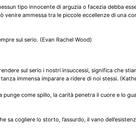
essun tipo innocente di arguzia o facezia debba ess
ò venire ammessa tra le piccole eccellenze di una c
empre sul serio. (Evan Rachel Wood)
ndere sul serio i nostri insuccessi, significa che st
rtanza immensa imparare a ridere di noi stessi. (Kath
nia punge come spillo, la carità penetra il cuore e lo gu
che sa cogliere lo storto, l’assurdo, il vano dell’esisten