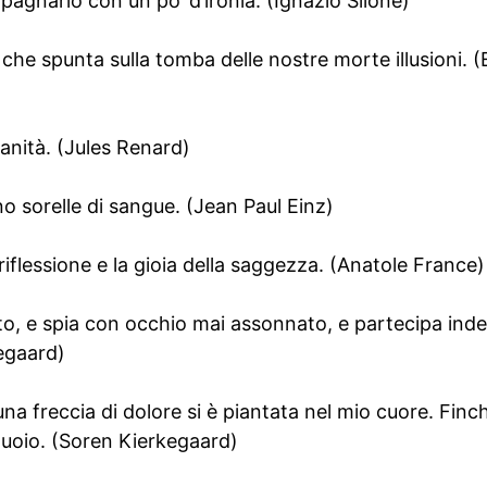
agnarlo con un po’ d’ironia. (Ignazio Silone)
s che spunta sulla tomba delle nostre morte illusioni. 
umanità. (Jules Renard)
ono sorelle di sangue. (Jean Paul Einz)
a riflessione e la gioia della saggezza. (Anatole France)
uato, e spia con occhio mai assonnato, e partecipa ind
egaard)
una freccia di dolore si è piantata nel mio cuore. Finc
 muoio. (Soren Kierkegaard)