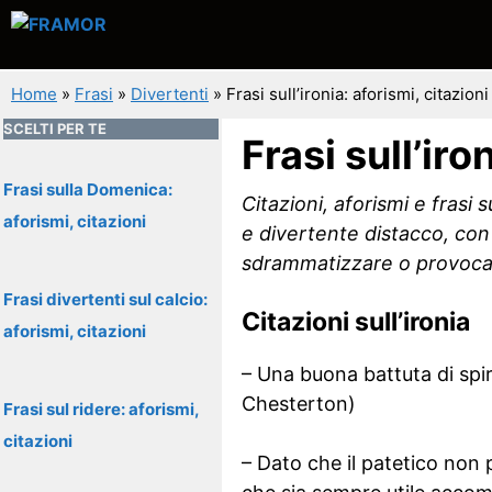
Vai
al
contenuto
Home
»
Frasi
»
Divertenti
»
Frasi sull’ironia: aforismi, citazioni
SCELTI PER TE
Frasi sull’iro
Frasi sulla Domenica:
Citazioni, aforismi e frasi
aforismi, citazioni
e divertente distacco, con 
sdrammatizzare o provocar
Frasi divertenti sul calcio:
Citazioni sull’ironia
aforismi, citazioni
– Una buona battuta di spir
Chesterton)
Frasi sul ridere: aforismi,
citazioni
– Dato che il patetico non 