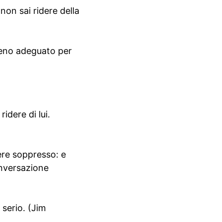
 non sai ridere della
 meno adeguato per
idere di lui.
ere soppresso: e
onversazione
serio. (Jim