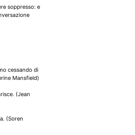
ere soppresso: e
onversazione
iamo cessando di
erine Mansfield)
arisce. (Jean
za. (Soren