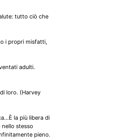
salute: tutto ciò che
 i propri misfatti,
entati adulti.
 di loro. (Harvey
ca…È la più libera di
 nello stesso
infinitamente pieno.