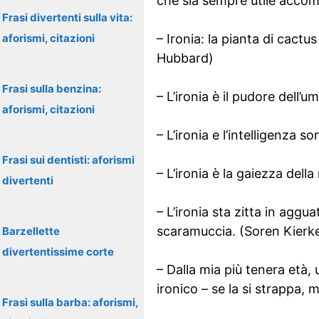
che sia sempre utile accomp
Frasi divertenti sulla vita:
aforismi, citazioni
– Ironia: la pianta di cactu
Hubbard)
Frasi sulla benzina:
– L’ironia è il pudore dell’
aforismi, citazioni
– L’ironia e l’intelligenza s
Frasi sui dentisti: aforismi
– L’ironia è la gaiezza dell
divertenti
– L’ironia sta zitta in agg
scaramuccia. (Soren Kierk
Barzellette
divertentissime corte
– Dalla mia più tenera età, 
ironico – se la si strappa,
Frasi sulla barba: aforismi,