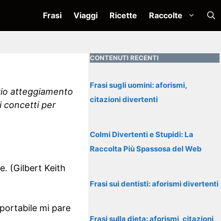
Frasi
Viaggi
Ricette
Raccolte
CONTENUTI RECENTI
Frasi sugli uomini: aforismi,
ario atteggiamento
citazioni divertenti
i concetti per
Colmi Divertenti e Stupidi: La
Raccolta Più Spassosa del Web
e. (Gilbert Keith
Frasi sui dentisti: aforismi divertenti
portabile mi pare
Frasi sulla dieta: aforismi, citazioni