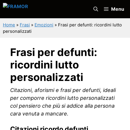
Vai
Menu
al
contenuto
Home
»
Frasi
»
Emozioni
»
Frasi per defunti: ricordini lutto
personalizzati
Frasi per defunti:
ricordini lutto
personalizzati
Citazioni, aforismi e frasi per defunti, ideali
per comporre ricordini lutto personalizzati
col pensiero che più si addice alla persona
cara venuta a mancare.
Citazioni ricordo defunti