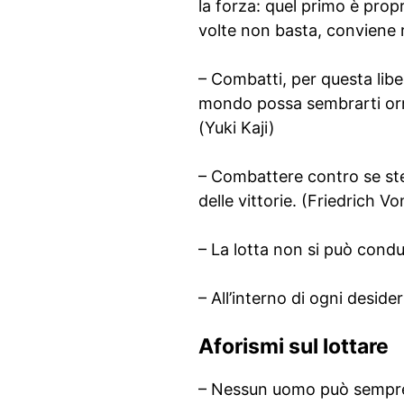
la forza: quel primo è prop
volte non basta, conviene r
– Combatti, per questa lib
mondo possa sembrarti orr
(Yuki Kaji)
– Combattere contro se stess
delle vittorie. (Friedrich V
– La lotta non si può cond
– All’interno di ogni desid
Aforismi sul lottare
– Nessun uomo può sempre av