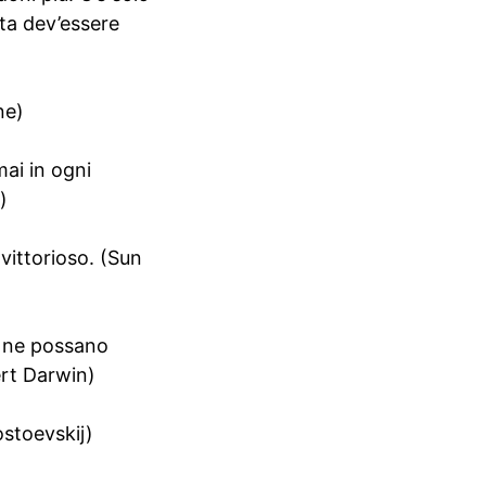
ta dev’essere
ne)
mai in ogni
)
vittorioso. (Sun
i ne possano
ert Darwin)
ostoevskij)