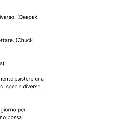
niverso. (Deepak
ottare. (Chuck
s)
mente esistere una
 di specie diverse,
 giorno per
ano possa