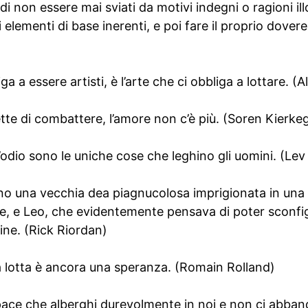
 di non essere mai sviati da motivi indegni o ragioni il
 elementi di base inerenti, e poi fare il proprio dover
iga a essere artisti, è l’arte che ci obbliga a lottare. 
tte di combattere, l’amore non c’è più. (Soren Kierke
 l’odio sono le uniche cose che leghino gli uomini. (Lev
ano una vecchia dea piagnucolosa imprigionata in una
e, e Leo, che evidentemente pensava di poter sconfigg
tine. (Rick Riordan)
 lotta è ancora una speranza. (Romain Rolland)
pace che alberghi durevolmente in noi e non ci abband