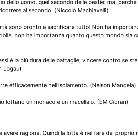
rio dello uomo, quel secondo delle bestie: ma, perché
icorrere al secondo. (Niccolò Machiavelli)
ertà sono pronto a sacrificare tutto! Non ha importa
ibile, non ha importanza quanto questo mondo sia cr
i è la più dura delle battaglie; vincere contro se stess
on Logau)
urre efficacemente nell’isolamento. (Nelson Mandela)
erio lottano un monaco e un macellaio. (EM Cioran)
ere ragione. Quindi la lotta è nel fare del proprio m