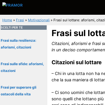
Vai
al
contenuto
Home
»
Frasi
»
Motivazionali
»
Frasi sul lottare: aforismi, citaz
SCELTI PER TE
Frasi sul lott
Frasi sulla resilienza:
Citazioni, aforismi e frasi s
aforismi, citazioni
in un deciso comportamento
Citazioni sul lottare
Frasi sulle sfide: aforismi,
citazioni
– Chi in una lotta non ha n
che la sua maniera di lott
Frasi per superare gli
– Ci sono uomini che lottan
ostacoli della vita
sono quelli che lottano più 