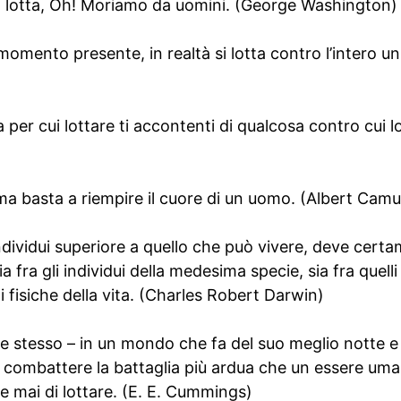
a lotta, Oh! Moriamo da uomini. (George Washington)
 momento presente, in realtà si lotta contro l’intero u
 per cui lottare ti accontenti di qualcosa contro cui l
ima basta a riempire il cuore di un uomo. (Albert Camu
ividui superiore a quello che può vivere, deve certa
sia fra gli individui della medesima specie, sia fra quelli
 fisiche della vita. (Charles Robert Darwin)
te stesso – in un mondo che fa del suo meglio notte e
ca combattere la battaglia più ardua che un essere um
 mai di lottare. (E. E. Cummings)