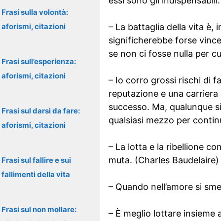
essi sono gli indispensabili
Frasi sulla volontà:
aforismi, citazioni
– La battaglia della vita è, 
significherebbe forse vince
se non ci fosse nulla per c
Frasi sull’esperienza:
aforismi, citazioni
– Io corro grossi rischi di 
reputazione e una carriera d
successo. Ma, qualunque si
Frasi sul darsi da fare:
qualsiasi mezzo per continu
aforismi, citazioni
– La lotta e la ribellione
muta. (Charles Baudelaire)
Frasi sul fallire e sui
fallimenti della vita
– Quando nell’amore si sme
Frasi sul non mollare:
– È meglio lottare insieme 