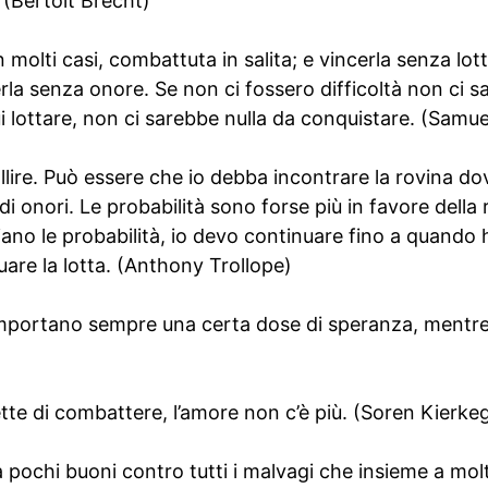
. (Bertolt Brecht)
in molti casi, combattuta in salita; e vincerla senza lot
rla senza onore. Se non ci fossero difficoltà non ci 
ui lottare, non ci sarebbe nulla da conquistare. (Samue
fallire. Può essere che io debba incontrare la rovina do
i onori. Le probabilità sono forse più in favore della 
ano le probabilità, io devo continuare fino a quando 
are la lotta. (Anthony Trollope)
 comportano sempre una certa dose di speranza, mentre
tte di combattere, l’amore non c’è più. (Soren Kierke
a pochi buoni contro tutti i malvagi che insieme a mol