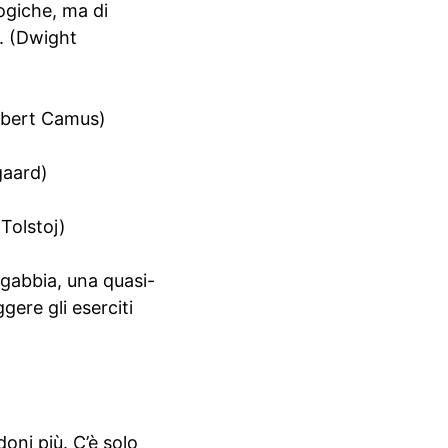
logiche, ma di
e. (Dwight
(Albert Camus)
gaard)
 Tolstoj)
 gabbia, una quasi-
ere gli eserciti
oni più. C’è solo