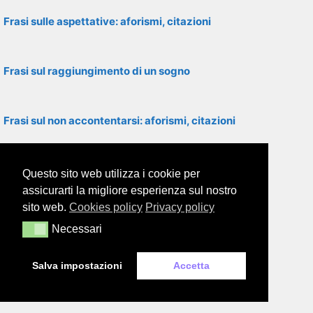
Frasi sulle aspettative: aforismi, citazioni
Frasi sul raggiungimento di un sogno
Frasi sul non accontentarsi: aforismi, citazioni
Frasi sui sogni: aforismi, citazioni
Questo sito web utilizza i cookie per
assicurarti la migliore esperienza sul nostro
sito web.
Cookies policy
Privacy policy
Frasi motivazionali: aforismi, citazioni
Necessari
Necessari
Salva impostazioni
Accetta
Frasi sulla lotta: aforismi, citazioni