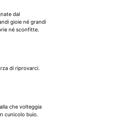
gnate dal
andi gioie né grandi
rie né sconfitte.
za di riprovarci.
falla che volteggia
n cunicolo buio.