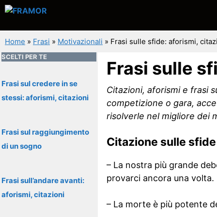
Vai
al
contenuto
Home
»
Frasi
»
Motivazionali
»
Frasi sulle sfide: aforismi, citaz
SCELTI PER TE
Frasi sulle sf
Frasi sul credere in se
Citazioni, aforismi e frasi 
stessi: aforismi, citazioni
competizione o gara, accet
risolverle nel migliore dei 
Frasi sul raggiungimento
Citazione sulle sfide
di un sogno
– La nostra più grande debo
provarci ancora una volta
Frasi sull’andare avanti:
aforismi, citazioni
– La morte è più potente del