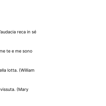
audacia reca in sé
come te e me sono
la lotta. (William
 vissuta. (Mary