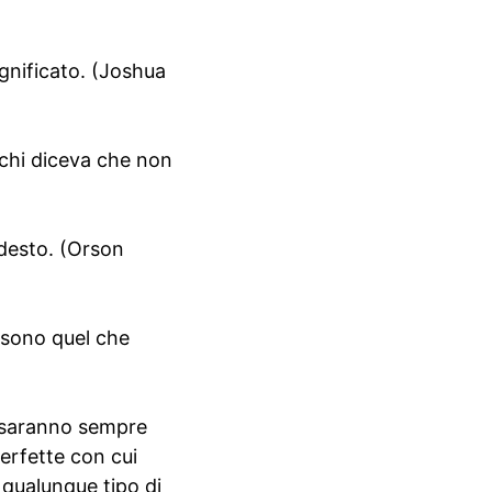
ignificato. (Joshua
i chi diceva che non
odesto. (Orson
 sono quel che
i saranno sempre
perfette con cui
 qualunque tipo di