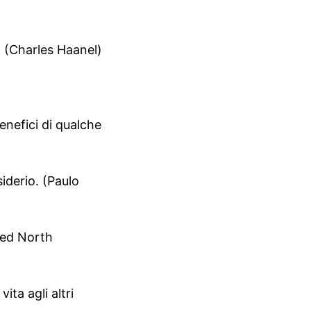
o. (Charles Haanel)
enefici di qualche
siderio. (Paulo
fred North
ita agli altri