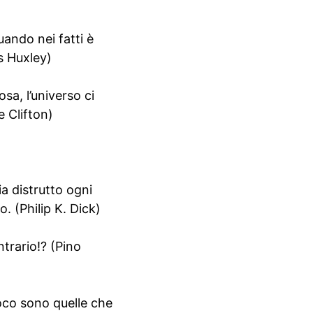
uando nei fatti è
s Huxley)
sa, l’universo ci
 Clifton)
a distrutto ogni
. (Philip K. Dick)
ntrario!? (Pino
ioco sono quelle che