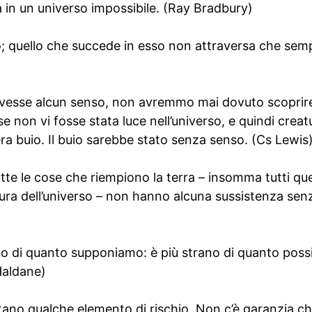
à in un universo impossibile. (Ray Bradbury)
so; quello che succede in esso non attraversa che semp
 avesse alcun senso, non avremmo mai dovuto scoprir
non vi fosse stata luce nell’universo, e quindi crea
 buio. Il buio sarebbe stato senza senso. (Cs Lewis
 tutte le cose che riempiono la terra – insomma tutti qu
ra dell’universo – non hanno alcuna sussistenza sen
ano di quanto supponiamo: è più strano di quanto pos
aldane)
ano qualche elemento di rischio. Non c’è garanzia che