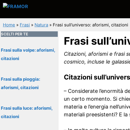
Vai
al
contenuto
Home
»
Frasi
»
Natura
»
Frasi sull’universo: aforismi, citazioni
SCELTI PER TE
Frasi sull’uni
Frasi sulla volpe: aforismi,
Citazioni, aforismi e frasi
citazioni
cosmico, incluse le galassie,
Citazioni sull’univer
Frasi sulla pioggia:
aforismi, citazioni
– Considerate l’enormità d
un certo momento. Si chied
materia e l’energia nell’uni
Frasi sulla luce: aforismi,
materiali preesistenti? E 
citazioni