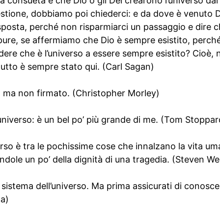
ta consueta è che Dio o gli Dèi crearono l’universo dal
estione, dobbiamo poi chiederci: e da dove è venuto D
posta, perché non risparmiarci un passaggio e dire ch
ure, se affermiamo che Dio è sempre esistito, perché
ere che è l’universo a essere sempre esistito? Cioè,
tutto è sempre stato qui. (Carl Sagan)
to ma non firmato. (Christopher Morley)
universo: è un bel po’ più grande di me. (Tom Stoppar
verso è tra le pochissime cose che innalzano la vita um
rendole un po’ della dignità di una tragedia. (Steven W
 sistema dell’universo. Ma prima assicurati di conoscer
wa)