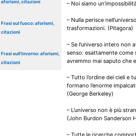
aforismi, citazioni
– Noi siamo un’impossibilit
– Nulla perisce nell’univer
Frasi sul fuoco: aforismi,
trasformazioni. (Pitagora)
citazioni
– Se l’universo intero non
senso: esattamente come se 
Frasi sull’inverno: aforismi,
avremmo mai saputo che era
citazioni
– Tutto l’ordine dei cieli e
formano l’enorme impalcatu
(George Berkeley)
– L’universo non è più str
(John Burdon Sanderson H
– Tutte le ricerche comport