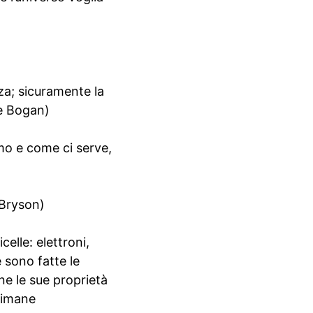
za; sicuramente la
se Bogan)
mo e come ci serve,
 Bryson)
elle: elettroni,
 sono fatte le
rne le sue proprietà
rimane