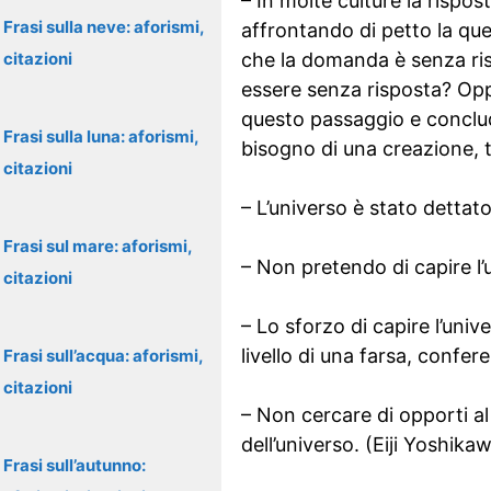
– In molte culture la rispos
Frasi sulla neve: aforismi,
affrontando di petto la qu
citazioni
che la domanda è senza ris
essere senza risposta? Opp
questo passaggio e conclud
Frasi sulla luna: aforismi,
bisogno di una creazione, 
citazioni
– L’universo è stato detta
Frasi sul mare: aforismi,
– Non pretendo di capire l’
citazioni
– Lo sforzo di capire l’uni
livello di una farsa, confe
Frasi sull’acqua: aforismi,
citazioni
– Non cercare di opporti al
dell’universo. (Eiji Yoshika
Frasi sull’autunno: