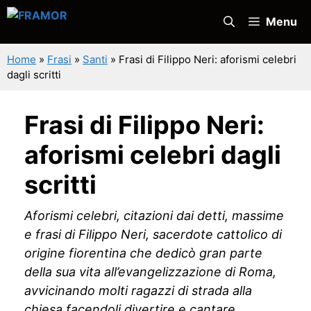
Vai
Menu
al
contenuto
Home
»
Frasi
»
Santi
»
Frasi di Filippo Neri: aforismi celebri
dagli scritti
Frasi di Filippo Neri:
aforismi celebri dagli
scritti
Aforismi celebri, citazioni dai detti, massime
e frasi di Filippo Neri, sacerdote cattolico di
origine fiorentina che dedicò gran parte
della sua vita all’evangelizzazione di Roma,
avvicinando molti ragazzi di strada alla
chiesa facendoli divertire e cantare.