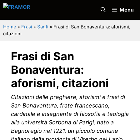
Vai
Menu
al
contenuto
Home
»
Frasi
»
Santi
»
Frasi di San Bonaventura: aforismi,
citazioni
Frasi di San
Bonaventura:
aforismi, citazioni
Citazioni delle preghiere, aforismi e frasi di
San Bonaventura, frate francescano,
cardinale e insegnante di filosofia e teologia
alla università Sorbona di Parigi, nato a
Bagnoregio nel 1221, un piccolo comune
italiano della provincia di Viterbo nel Lazio,