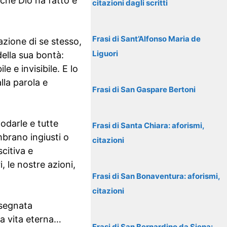
che Dio ha fatto è
citazioni dagli scritti
Frasi di Sant’Alfonso Maria de
zione di se stesso,
Liguori
della sua bontà:
le e invisibile. E lo
la parola e
Frasi di San Gaspare Bertoni
lodarle e tutte
Frasi di Santa Chiara: aforismi,
mbrano ingiusti o
citazioni
citiva e
, le nostre azioni,
Frasi di San Bonaventura: aforismi,
citazioni
nsegnata
la vita eterna…
Frasi di San Bernardino da Siena: