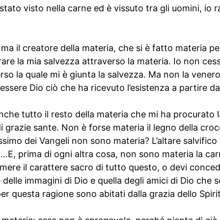
stato visto nella carne ed è vissuto tra gli uomini, io
 ma il creatore della materia, che si è fatto materia p
rare la mia salvezza attraverso la materia. Io non ces
erso la quale mi è giunta la salvezza. Ma non la vene
sere Dio ciò che ha ricevuto l’esistenza a partire d
nche tutto il resto della materia che mi ha procurato l
i grazie sante. Non è forse materia il legno della cro
tissimo dei Vangeli non sono materia? L’altare salvifico
…E, prima di ogni altra cosa, non sono materia la carn
ere il carattere sacro di tutto questo, o devi conced
delle immagini di Dio e quella degli amici di Dio che s
 questa ragione sono abitati dalla grazia dello Spiri