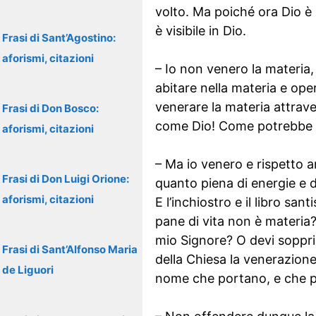
volto. Ma poiché ora Dio è 
è visibile in Dio.
Frasi di Sant’Agostino:
aforismi, citazioni
– Io non venero la materia,
abitare nella materia e ope
venerare la materia attrav
Frasi di Don Bosco:
come Dio! Come potrebbe es
aforismi, citazioni
– Ma io venero e rispetto a
Frasi di Don Luigi Orione:
quanto piena di energie e d
aforismi, citazioni
E l’inchiostro e il libro san
pane di vita non è materia?
mio Signore? O devi sopprim
Frasi di Sant’Alfonso Maria
della Chiesa la venerazione 
de Liguori
nome che portano, e che per