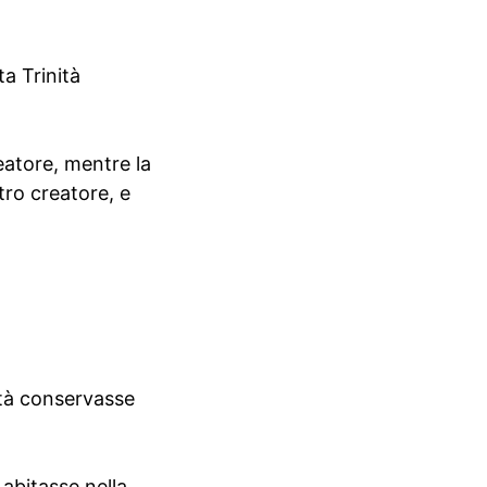
ta Trinità
eatore, mentre la
ro creatore, e
ità conservasse
abitasse nella