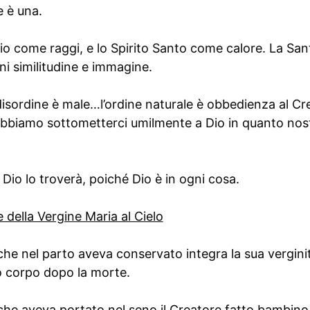
e è una.
glio come raggi, e lo Spirito Santo come calore. La San
i similitudine e immagine.
 disordine è male…l’ordine naturale è obbedienza al Cr
bbiamo sottometterci umilmente a Dio in quanto nost
io lo troverà, poiché Dio è in ogni cosa.
 della Vergine Maria al Cielo
che nel parto aveva conservato integra la sua vergin
uo corpo dopo la morte.
che aveva portato nel seno il Creatore fatto bambino 