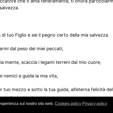
eccatore che ti ama teneramente, ti onora particolarm
 salvezza.
 di tuo Figlio e sei il pegno certo della mia salvezza.
armi dal peso dei miei peccati,
mia mente, scaccia i legami terreni dal mio cuore,
ei nemici e guida la mia vita,
tuo mezzo e sotto la tua guida, all’eterna felicità de
ni: citazioni dagli scritti
 esperienza sul nostro sito web.
Cookies policy
Privacy policy
© 2000-2026
Framor.com
-
Cookie policy
-
Privacy policy
-
Note legal