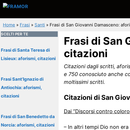
Vai
al
contenuto
Home
»
Frasi
»
Santi
»
Frasi di San Giovanni Damasceno: aforis
SCELTI PER TE
Frasi di San
citazioni
Frasi di Santa Teresa di
Lisieux: aforismi, citazioni
Citazioni dagli scritti, af
e 750 conosciuto anche com
Frasi Sant’Ignazio di
moltissimi scritti.
Antiochia: aforismi,
citazioni
Citazioni di San Gi
Dai “Discorsi contro color
Frasi di San Benedetto da
Norcia: aforismi, citazioni
– In altri tempi Dio non e