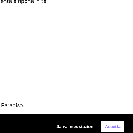
ente e ripone in te
l Paradiso.
Salva impostazioni
Accetta
i