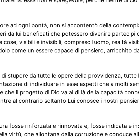
materia: essa non è spregevole, perché niente di ciò 
iore ad ogni bontà, non si accontentò della contempla
eri da lui beneficati che potessero divenire partecipi 
 cose, visibili e invisibili, compreso l’uomo, realtà visibi
olo come un essere capace di pensiero, arricchito dal
 di stupore da tutte le opere della provvidenza, tutte 
ntazione di individuare in esse aspetti che a molti se
che il progetto di Dio va al di là della capacità conos
re al contrario soltanto Lui conosce i nostri pensieri
ura fosse rinforzata e rinnovata e, fosse indicata e i
la virtù, che allontana dalla corruzione e conduce al