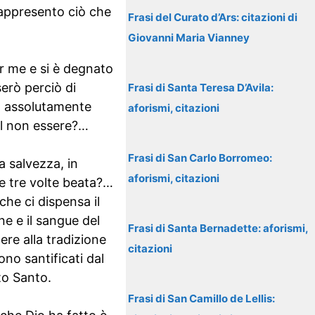
 rappresento ciò che
Frasi del Curato d’Ars: citazioni di
Giovanni Maria Vianney
er me e si è degnato
serò perciò di
Frasi di Santa Teresa D’Avila:
ro assolutamente
aforismi, citazioni
al non essere?…
Frasi di San Carlo Borromeo:
a salvezza, in
aforismi, citazioni
ce tre volte beata?…
 che ci dispensa il
e e il sangue del
Frasi di Santa Bernadette: aforismi,
ere alla tradizione
citazioni
ono santificati dal
to Santo.
Frasi di San Camillo de Lellis: