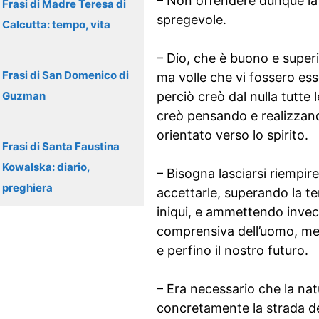
– Non offendere dunque la 
Frasi di Madre Teresa di
spregevole.
Calcutta: tempo, vita
– Dio, che è buono e super
Frasi di San Domenico di
ma volle che vi fossero ess
Guzman
perciò creò dal nulla tutte le
creò pensando e realizzand
orientato verso lo spirito.
Frasi di Santa Faustina
Kowalska: diario,
– Bisogna lasciarsi riempire
preghiera
accettarle, superando la te
iniqui, e ammettendo invece 
comprensiva dell’uomo, ment
e perfino il nostro futuro.
– Era necessario che la nat
concretamente la strada del