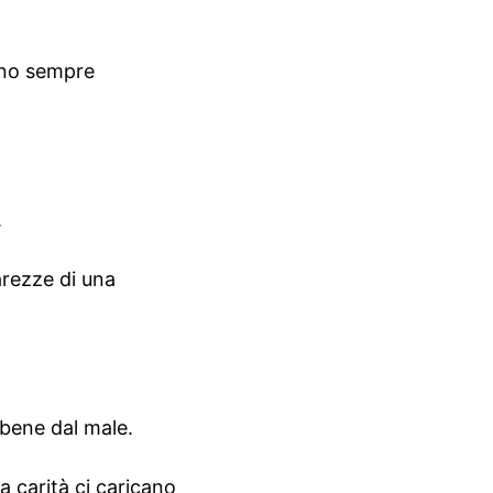
ono sempre
.
arezze di una
 bene dal male.
a carità ci caricano