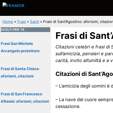
Vai
al
contenuto
Home
»
Frasi
»
Santi
»
Frasi di Sant’Agostino: aforismi, citazio
SCELTI PER TE
Frasi di Sant
Frasi San Michele
Citazioni celebri e frasi d
Arcangelo protettore
sull’amicizia, pensieri e p
carità, invito all’umiltà e
Frasi di Santa Chiara:
Citazioni di Sant’Ag
aforismi, citazioni
– L’amicizia degli uomini è
Frasi di San Francesco
– La nave del cuore sempre 
d’Assisi: aforismi, citazioni
cessazione.