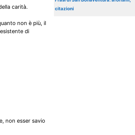
ella carità.
citazioni
uanto non è più, il
esistente di
re, non esser savio