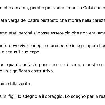
o che amiamo, perché possiamo amarli in Colui che n
dalla verga del padre piuttosto che morire nella carez
iamo stati perché si possa essere ciò che non eravam
l marito deve vivere meglio e precedere in ogni opera b
o e segua il suo capo.
, per quanto nefasto possa essere, è sempre posto su 
e un significato costruttivo.
ire della verità.
imi figli: lo sdegno e il coraggio. Lo sdegno per la real