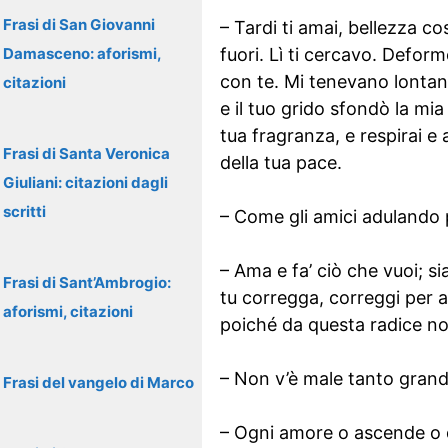
Frasi di San Giovanni
– Tardi ti amai, bellezza co
Damasceno: aforismi,
fuori. Lì ti cercavo. Deform
con te. Mi tenevano lontano
citazioni
e il tuo grido sfondò la mia 
tua fragranza, e respirai e 
Frasi di Santa Veronica
della tua pace.
Giuliani: citazioni dagli
scritti
– Come gli amici adulando p
– Ama e fa’ ciò che vuoi; si
Frasi di Sant’Ambrogio:
tu corregga, correggi per a
aforismi, citazioni
poiché da questa radice no
– Non v’è male tanto grand
Frasi del vangelo di Marco
– Ogni amore o ascende o d