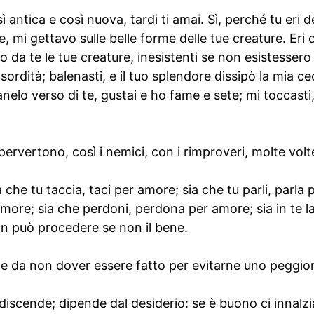
sì antica e così nuova, tardi ti amai. Sì, perché tu eri 
e, mi gettavo sulle belle forme delle tue creature. Eri
 da te le tue creature, inesistenti se non esistessero 
sordità; balenasti, e il tuo splendore dissipò la mia cec
anelo verso di te, gustai e ho fame e sete; mi toccasti,
ervertono, così i nemici, con i rimproveri, molte vol
a che tu taccia, taci per amore; sia che tu parli, parla
more; sia che perdoni, perdona per amore; sia in te la
n può procedere se non il bene.
e da non dover essere fatto per evitarne uno peggior
iscende; dipende dal desiderio: se è buono ci innalzi