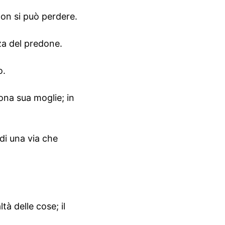
on si può perdere.
za del predone.
o.
uona sua moglie; in
di una via che
tà delle cose; il