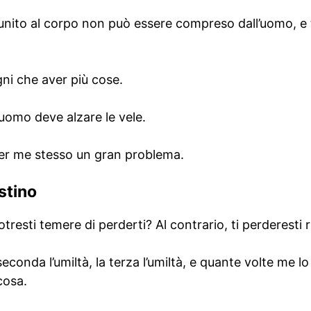
 è unito al corpo non può essere compreso dall’uomo, e 
ni che aver più cose.
’uomo deve alzare le vele.
per me stesso un gran problema.
stino
esti temere di perderti? Al contrario, ti perderesti ri
 seconda l’umiltà, la terza l’umiltà, e quante volte me l
cosa.