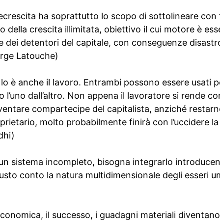
decrescita ha soprattutto lo scopo di sottolineare con 
o della crescita illimitata, obiettivo il cui motore è es
te dei detentori del capitale, con conseguenze disastr
erge Latouche)
a, lo è anche il lavoro. Entrambi possono essere usati 
l’uno dall’altro. Non appena il lavoratore si rende co
iventare compartecipe del capitalista, anziché restarn
prietario, molto probabilmente finirà con l’uccidere la 
dhi)
è un sistema incompleto, bisogna integrarlo introduce
iusto conto la natura multidimensionale degli esser
 economica, il successo, i guadagni materiali diventano f