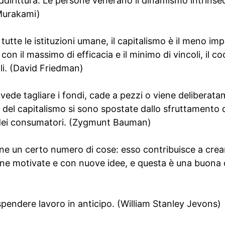
addirittura. Le persone venerano il dinamismo intrinsec
 Murakami)
 di tutte le istituzioni umane, il capitalismo è il meno i
, con il massimo di efficacia e il minimo di vincoli, il
uali. (David Friedman)
si vede tagliare i fondi, cade a pezzi o viene delibera
to del capitalismo si sono spostate dallo sfruttament
 dei consumatori. (Zygmunt Bauman)
ene un certo numero di cose: esso contribuisce a crea
one motivate e con nuove idee, e questa è una buona 
 spendere lavoro in anticipo. (William Stanley Jevons)