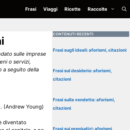
Frasi
Viaggi
Ricette
Raccolte
CONTENUTI RECENTI
i
Frasi sugli ideali: aforismi, citazioni
ndato sulle imprese
ni o servizi,
 a seguito della
Frasi sul desiderio: aforismi,
citazioni
Frasi sulla vendetta: aforismi,
et. (Andrew Young)
citazioni
è diventato
Frasi sui pregiudizi: aforismi,