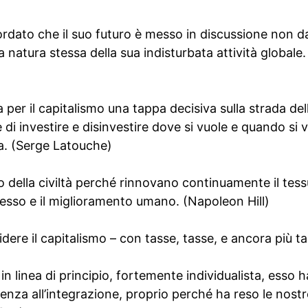
cordato che il suo futuro è messo in discussione non d
a natura stessa della sua indisturbata attività globale
a per il capitalismo una tappa decisiva sulla strada de
e di investire e disinvestire dove si vuole e quando si 
ra. (Serge Latouche)
ello della civiltà perché rinnovano continuamente il tes
ogresso e il miglioramento umano. (Napoleon Hill)
dere il capitalismo – con tasse, tasse, e ancora più ta
 in linea di principio, fortemente individualista, esso h
denza all’integrazione, proprio perché ha reso le no­st