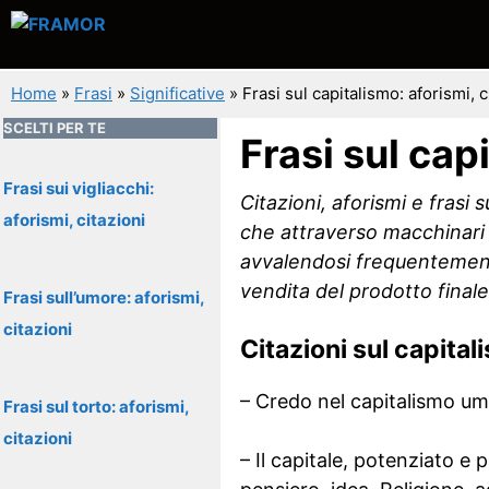
Vai
al
contenuto
Home
»
Frasi
»
Significative
»
Frasi sul capitalismo: aforismi, c
SCELTI PER TE
Frasi sul cap
Frasi sui vigliacchi:
Citazioni, aforismi e frasi
aforismi, citazioni
che attraverso macchinari 
avvalendosi frequentemente 
vendita del prodotto finale
Frasi sull’umore: aforismi,
citazioni
Citazioni sul capital
– Credo nel capitalismo um
Frasi sul torto: aforismi,
citazioni
– Il capitale, potenziato e