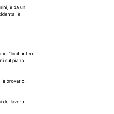
ini, e da un
identali è
ci “limiti interni”
i sul piano
lia provarlo.
i del lavoro.