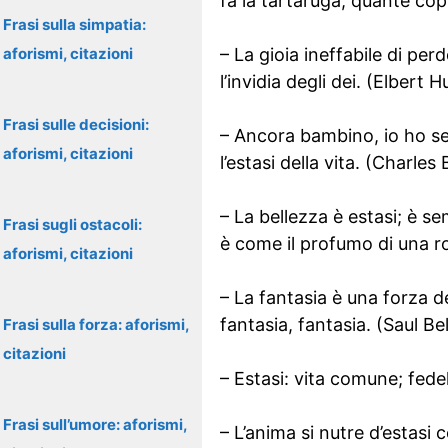
fa la tartaruga, quante cop
Frasi sulla simpatia:
aforismi, citazioni
– La gioia ineffabile di pe
l’invidia degli dei. (Elbert 
Frasi sulle decisioni:
– Ancora bambino, io ho sen
aforismi, citazioni
l’estasi della vita. (Charles
– La bellezza è estasi; è s
Frasi sugli ostacoli:
è come il profumo di una r
aforismi, citazioni
– La fantasia è una forza d
fantasia, fantasia. (Saul Be
Frasi sulla forza: aforismi,
citazioni
– Estasi: vita comune; fede
Frasi sull’umore: aforismi,
– L’anima si nutre d’estasi 