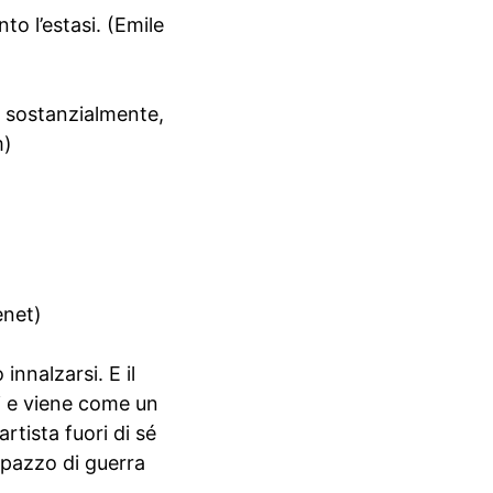
to l’estasi. (Emile
ro sostanzialmente,
m)
enet)
innalzarsi. E il
i e viene come un
artista fuori di sé
 pazzo di guerra