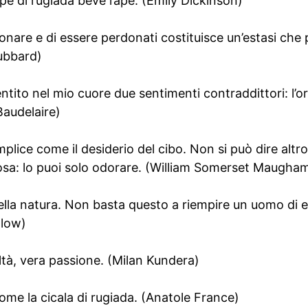
pe di rugiada beve l’ape. (Emily Dickinson)
rdonare e di essere perdonati costituisce un’estasi che
Hubbard)
tito nel mio cuore due sentimenti contraddittori: l’orr
 Baudelaire)
emplice come il desiderio del cibo. Non si può dire alt
osa: lo puoi solo odorare. (William Somerset Maugha
ella natura. Non basta questo a riempire un uomo di e
llow)
ltà, vera passione. (Milan Kundera)
come la cicala di rugiada. (Anatole France)