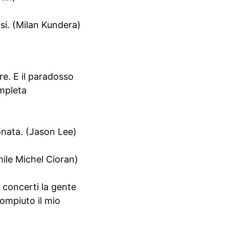
asi. (Milan Kundera)
are. E il paradosso
ompleta
onata. (Jason Lee)
mile Michel Cioran)
i concerti la gente
compiuto il mio