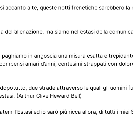
ssi accanto a te, queste notti frenetiche sarebbero la 
 dell’alienazione, ma siamo nell’estasi della comunic
noi paghiamo in angoscia una misura esatta e trepidan
ta compensi amari d’anni, centesimi strappati con dolore
, dopotutto, due strade attraverso le quali gli uomini f
estasi. (Arthur Clive Heward Bell)
emi l’Estasi ed io sarò più ricca allora, di tutti i miei S