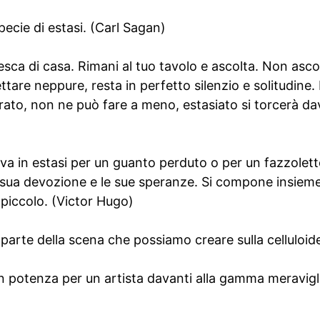
ecie di estasi. (Carl Sagan)
sca di casa. Rimani al tuo tavolo e ascolta. Non asco
are neppure, resta in perfetto silenzio e solitudine. I
ato, non ne può fare a meno, estasiato si torcerà dav
 va in estasi per un guanto perduto o per un fazzolett
a sua devozione e le sue speranze. Si compone insieme
 piccolo. (Victor Hugo)
 parte della scena che possiamo creare sulla celluloid
in potenza per un artista davanti alla gamma meravigli