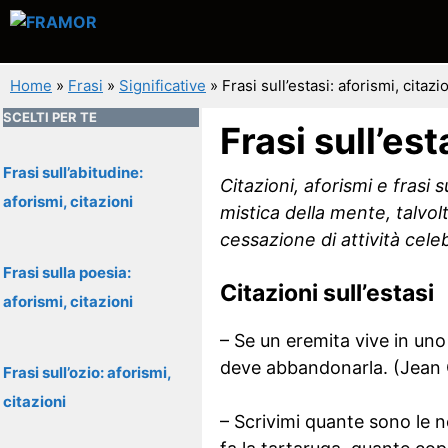
Vai
al
contenuto
Home
»
Frasi
»
Significative
»
Frasi sull’estasi: aforismi, citazi
SCELTI PER TE
Frasi sull’est
Frasi sull’abitudine:
Citazioni, aforismi e frasi
aforismi, citazioni
mistica della mente, talv
cessazione di attività celeb
Frasi sulla poesia:
Citazioni sull’estasi
aforismi, citazioni
– Se un eremita vive in uno
deve abbandonarla. (Jean
Frasi sull’ozio: aforismi,
citazioni
– Scrivimi quante sono le no