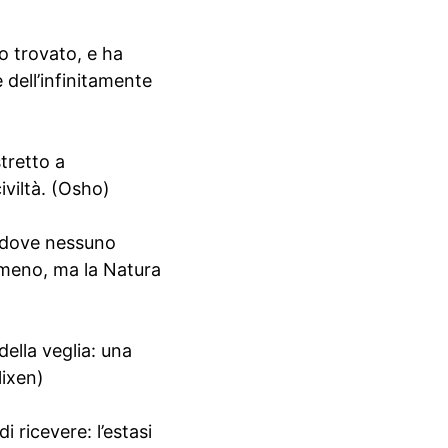
o trovato, e ha
 dell’infinitamente
tretto a
iviltà. (Osho)
ta dove nessuno
 meno, ma la Natura
ella veglia: una
lixen)
i ricevere: l’estasi