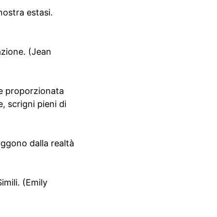
nostra estasi.
azione. (Jean
te proporzionata
, scrigni pieni di
uggono dalla realtà
imili. (Emily