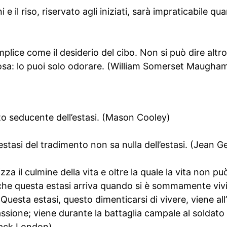
il riso, riservato agli iniziati, sarà impraticabile quan
emplice come il desiderio del cibo. Non si può dire alt
osa: lo puoi solo odorare. (William Somerset Maugha
to seducente dell’estasi. (Mason Cooley)
estasi del tradimento non sa nulla dell’estasi. (Jean G
zza il culmine della vita e oltre la quale la vita non può 
 che questa estasi arriva quando si è sommamente viv
. Questa estasi, questo dimenticarsi di vivere, viene all’
ssione; viene durante la battaglia campale al soldato
(Jack London)