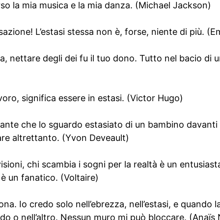
rso la mia musica e la mia danza. (Michael Jackson)
zione! L’estasi stessa non è, forse, niente di più. (E
bra, nettare degli dei fu il tuo dono. Tutto nel bacio di
avoro, significa essere in estasi. (Victor Hugo)
cante che lo sguardo estasiato di un bambino davanti a
fare altrettanto. (Yvon Deveault)
visioni, chi scambia i sogni per la realtà è un entusiast
 è un fanatico. (Voltaire)
na. Io credo solo nell’ebrezza, nell’estasi, e quando la
do o nell’altro. Nessun muro mi può bloccare. (Anaïs 