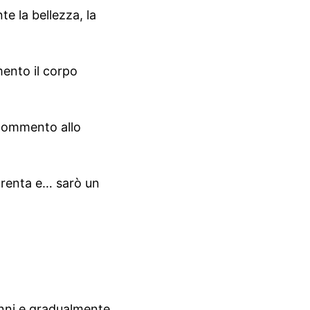
te la bellezza, la
mento il corpo
l commento allo
trenta e… sarò un
’anni e gradualmente