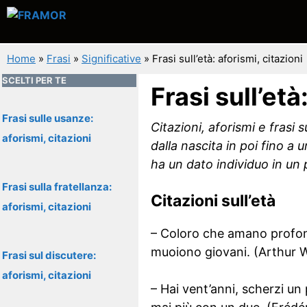
Vai
al
contenuto
Home
»
Frasi
»
Significative
»
Frasi sull’età: aforismi, citazioni
SCELTI PER TE
Frasi sull’età
Frasi sulle usanze:
Citazioni, aforismi e frasi 
aforismi, citazioni
dalla nascita in poi fino 
ha un dato individuo in u
Frasi sulla fratellanza:
Citazioni sull’età
aforismi, citazioni
– Coloro che amano profon
muoiono giovani. (Arthur 
Frasi sul discutere:
aforismi, citazioni
– Hai vent’anni, scherzi un 