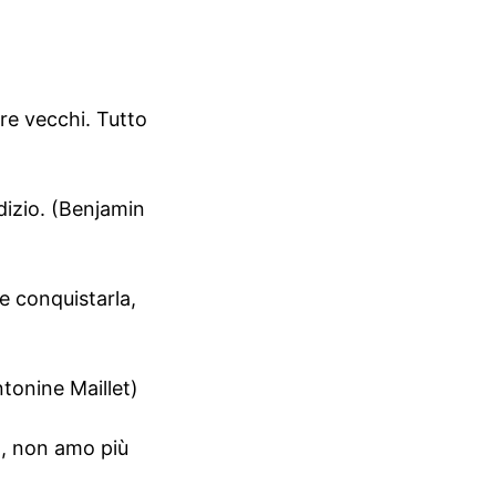
re vecchi. Tutto
udizio. (Benjamin
e conquistarla,
ntonine Maillet)
o, non amo più