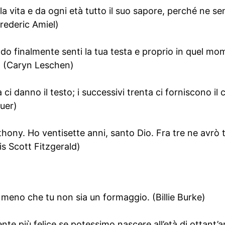
lla vita e da ogni età tutto il suo sapore, perché ne sen
Frederic Amiel)
do finalmente senti la tua testa e proprio in quel mo
. (Caryn Leschen)
ta ci danno il testo; i successivi trenta ci forniscono i
uer)
hony. Ho ventisette anni, santo Dio. Fra tre ne avrò 
s Scott Fitzgerald)
 meno che tu non sia un formaggio. (Billie Burke)
ente più felice se potessimo nascere all’età di ottant