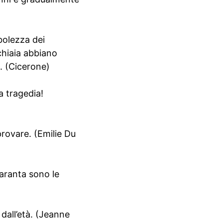
bolezza dei
cchiaia abbiano
. (Cicerone)
a tragedia!
 provare. (Emilie Du
uaranta sono le
 dall’età. (Jeanne