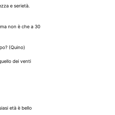
ezza e serietà.
e; ma non è che a 30
ipo? (Quino)
quello dei venti
iasi età è bello