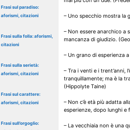
mai più con un due. (Frédé
Frasi sul paradiso:
aforismi, citazioni
– Uno specchio mostra la g
– Non essere anarchico a s
Frasi sulla folla: aforismi,
mancanza di giudizio. (Ge
citazioni
– Un grano di esperienza a 
Frasi sulla serietà:
– Tra i venti e i trent’anni
aforismi, citazioni
tranquillamente; ma è la tr
(Hippolyte Taine)
Frasi sul carattere:
– Non c’è età più adatta all
aforismi, citazioni
esperienze, dopo lunghi e 
Frasi sull’orgoglio:
– La vecchiaia non è una qu