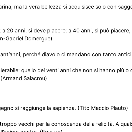
arina, ma la vera bellezza si acquisisce solo con sagg
e; a 20 anni, si deve piacere; a 40 anni, si può piacer
ean-Gabriel Domergue)
arant’anni, perché diavolo ci mandano con tanto antic
ollerabile: quello dei venti anni che non si hanno più o 
? (Armand Salacrou)
gegno si raggiunge la sapienza. (Tito Maccio Plauto)
troppo vecchi per la conoscenza della felicità. A quals
ll’animo nostro. (Epicuro)