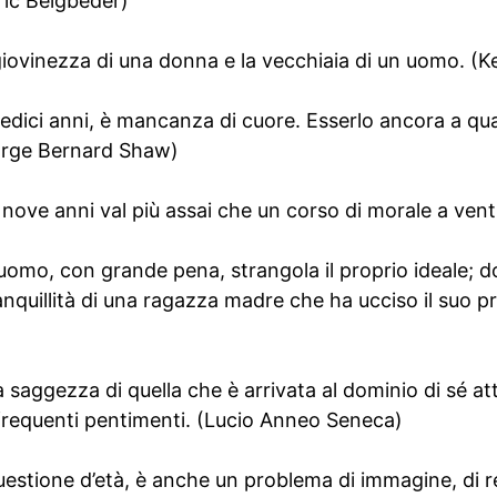
ric Beigbeder)
iovinezza di una donna e la vecchiaia di un uomo. (
edici anni, è mancanza di cuore. Esserlo ancora a qua
orge Bernard Shaw)
nove anni val più assai che un corso di morale a venti
, l’uomo, con grande pena, strangola il proprio ideale; d
anquillità di una ragazza madre che ha ucciso il suo p
a saggezza di quella che è arrivata al dominio di sé at
frequenti pentimenti. (Lucio Anneo Seneca)
estione d’età, è anche un problema di immagine, di re