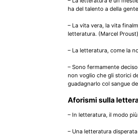
– La letteratura è un mest
ha del talento a della gent
– La vita vera, la vita final
letteratura. (Marcel Proust
– La letteratura, come la no
– Sono fermamente deciso a
non voglio che gli storici d
guadagnarlo col sangue degl
Aforismi sulla letter
– In letteratura, il modo p
– Una letteratura disperata