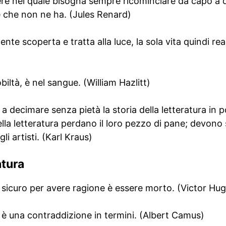
iere nel quale bisogna sempre ricominciare da capo a 
e che non ne ha. (Jules Renard)
mente scoperta e tratta alla luce, la sola vita quindi re
)
biltà, è nel sangue. (William Hazlitt)
 decimare senza pietà la storia della letteratura in 
ella letteratura perdano il loro pezzo di pane; devono 
i artisti. (Karl Kraus)
atura
iù sicuro per avere ragione è essere morto. (Victor Hu
 è una contraddizione in termini. (Albert Camus)