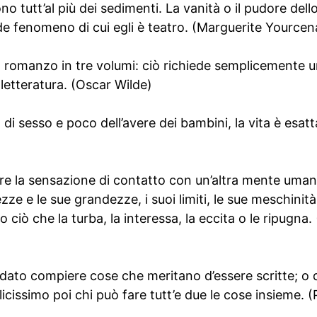
no tutt’al più dei sedimenti. La vanità o il pudore del
de fenomeno di cui egli è teatro. (Marguerite Yourcen
 romanzo in tre volumi: ciò richiede semplicemente u
 letteratura. (Oscar Wilde)
o di sesso e poco dell’avere dei bambini, la vita è esa
are la sensazione di contatto con un’altra mente umana
zze e le sue grandezze, i suoi limiti, le sue meschinità,
o ciò che la turba, la interessa, la eccita o le ripugna.
è dato compiere cose che meritano d’essere scritte; o 
icissimo poi chi può fare tutt’e due le cose insieme. (P