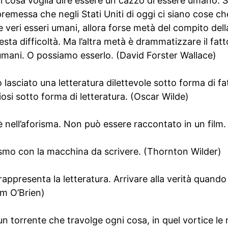
 di cosa voglia dire essere un cazzo di essere umano.
 premessa che negli Stati Uniti di oggi ci siano cose c
 veri esseri umani, allora forse metà del compito dell
sta difficoltà. Ma l’altra metà è drammatizzare il fa
umani. O possiamo esserlo. (David Forster Wallace)
o lasciato una letteratura dilettevole sotto forma di fat
iosi sotto forma di letteratura. (Oscar Wilde)
a è nell’aforisma. Non può essere raccontato in un film.
lismo con la macchina da scrivere. (Thornton Wilder)
appresenta la letteratura. Arrivare alla verità quando 
Tim O’Brien)
un torrente che travolge ogni cosa, in quel vortice le