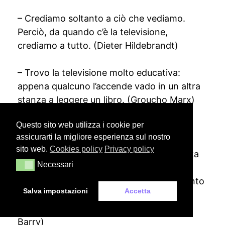
– Crediamo soltanto a ciò che vediamo.
Perciò, da quando c’è la televisione,
crediamo a tutto. (Dieter Hildebrandt)
– Trovo la televisione molto educativa:
appena qualcuno l’accende vado in un altra
stanza a leggere un libro. (Groucho Marx)
Questo sito web utilizza i cookie per
– Un’altra possibile fonte di orientamento
assicurarti la migliore esperienza sul nostro
per gli adolescenti è la televisione, ma il
sito web.
Cookies policy
Privacy policy
messaggio della televisione è sempre stata
Necessari
Necessari
che il bisogno di verità, la saggezza e la
pace nel mondo impallidiscono in confronto
Salva impostazioni
Accetta
alla necessità di un dentifricio che offre i
denti più bianchi e alito più fresco. (Dave
Barry)