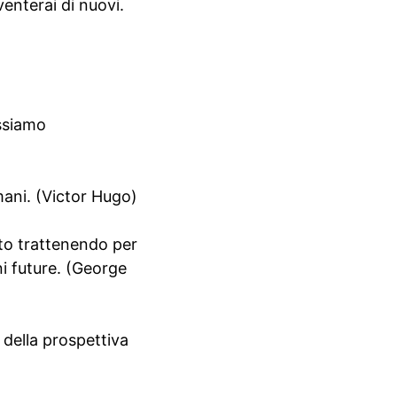
venterai di nuovi.
ossiamo
mani. (Victor Hugo)
sto trattenendo per
ni future. (George
 della prospettiva