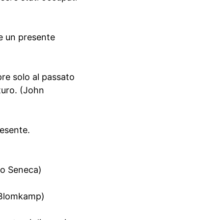
ne un presente
re solo al passato
turo. (John
resente.
neo Seneca)
l Blomkamp)