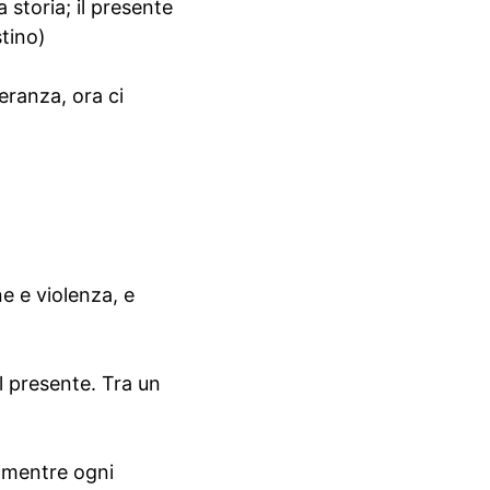
 storia; il presente
stino)
eranza, ora ci
ne e violenza, e
l presente. Tra un
o mentre ogni