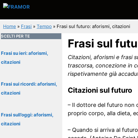
Vai
al
contenuto
Home
»
Frasi
»
Tempo
»
Frasi sul futuro: aforismi, citazioni
SCELTI PER TE
Frasi sul futu
Frasi su ieri: aforismi,
Citazioni, aforismi e frasi
citazioni
trascorsa, concezione in c
rispetivamente già accadu
Frasi sui ricordi: aforismi,
Citazioni sul futuro
citazioni
– Il dottore del futuro non
proprio corpo, alla dieta, 
Frasi sull’oggi: aforismi,
citazioni
– Quando si arriva al futur