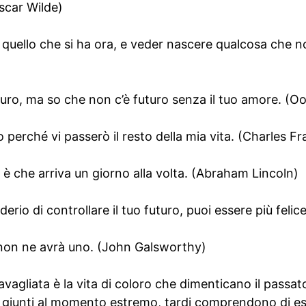
scar Wilde)
re quello che si ha ora, e veder nascere qualcosa che n
futuro, ma so che non c’è futuro senza il tuo amore. (O
 perché vi passerò il resto della mia vita. (Charles Fr
o è che arriva un giorno alla volta. (Abraham Lincoln)
erio di controllare il tuo futuro, puoi essere più feli
 non ne avrà uno. (John Galsworthy)
agliata è la vita di coloro che dimenticano il passato
: giunti al momento estremo, tardi comprendono di es