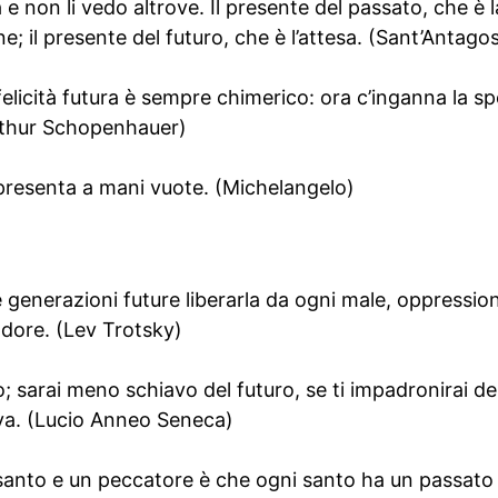
 non li vedo altrove. Il presente del passato, che è la
ne; il presente del futuro, che è l’attesa. (Sant’Antago
felicità futura è sempre chimerico: ora c’inganna la sp
Arthur Schopenhauer)
si presenta a mani vuote. (Michelangelo)
e generazioni future liberarla da ogni male, oppressio
endore. (Lev Trotsky)
o; sarai meno schiavo del futuro, se ti impadronirai de
ne va. (Lucio Anneo Seneca)
n santo e un peccatore è che ogni santo ha un passat