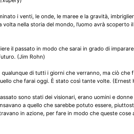
 Exupery)
nato i venti, le onde, le maree e la gravità, imbriglie
a volta nella storia del mondo, l’uomo avrà scoperto il
ere il passato in modo che sarai in grado di imparare 
 futuro. (Jim Rohn)
ualunque di tutti i giorni che verranno, ma ciò che fara
ello che farai oggi. È stato così tante volte. (Ernes
passato sono stati dei visionari, erano uomini e donne
ensavano a quello che sarebbe potuto essere, piuttost
entravano in azione, per fare in modo che queste cos