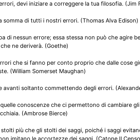
errori, devi iniziare a correggere la tua filosofia. (Jim
a somma di tutti i nostri errori. (Thomas Alva Edison)
pa di nessun errore; essa stessa non può che agire 
 che ne deriverà. (Goethe)
 errori che si fanno per conto proprio che dalle cose g
oste. (William Somerset Maughan)
re avanti soltanto commettendo degli errori. (Alexan
quelle conoscenze che ci permettono di cambiare gli e
ecchiaia. (Ambrose Bierce)
stolti più che gli stolti dei saggi, poiché i saggi evitano
i non imitano le accortezze dei saggi. (Catone Il Censo