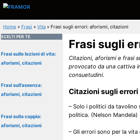
Vai
al
contenuto
Home
»
Frasi
»
Vita
»
Frasi sugli errori: aforismi, citazioni
SCELTI PER TE
Frasi sugli er
Frasi sulle lezioni di vita:
Citazioni, aforismi e frasi 
aforismi, citazioni
provocato da una cattiva i
consuetudini.
Frasi sull’assenza:
Citazioni sugli errori
aforismi, citazioni
– Solo i politici da tavolin
politica. (Nelson Mandela)
Frasi sulla coppia:
aforismi, citazioni
– Gli errori sono per la vit