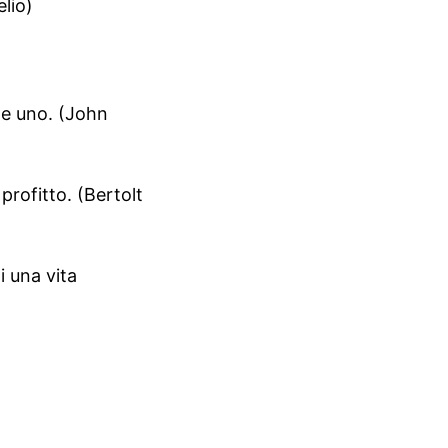
lio)
rne uno. (John
profitto. (Bertolt
i una vita