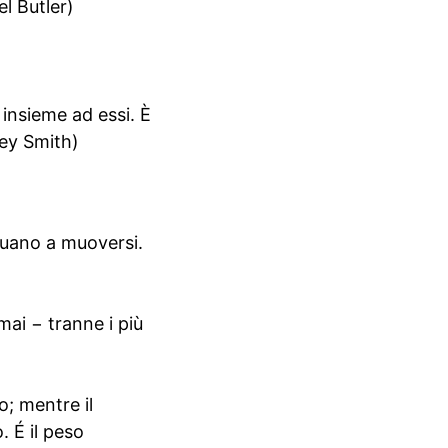
el Butler)
 insieme ad essi. È
ney Smith)
nuano a muoversi.
mai − tranne i più
o; mentre il
. É il peso