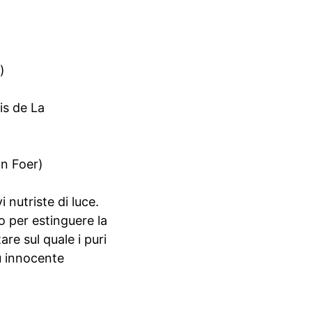
)
is de La
an Foer)
 nutriste di luce.
 per estinguere la
are sul quale i puri
iù innocente