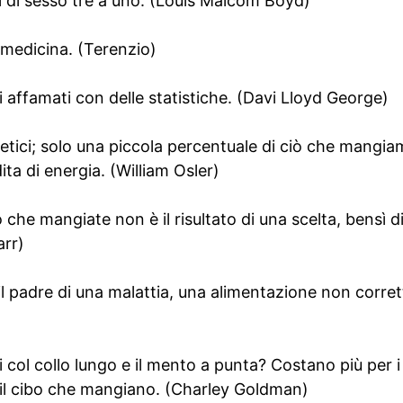
i di sesso tre a uno. (Louis Malcom Boyd)
a medicina. (Terenzio)
i affamati con delle statistiche. (Davi Lloyd George)
etici; solo una piccola percentuale di ciò che mangiamo
ita di energia. (William Osler)
 che mangiate non è il risultato di una scelta, bensì d
arr)
il padre di una malattia, una alimentazione non corrett
i col collo lungo e il mento a punta? Costano più per 
 il cibo che mangiano. (Charley Goldman)