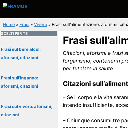
Vai
al
contenuto
Home
»
Frasi
»
Vivere
»
Frasi sull’alimentazione: aforismi, cita
SCELTI PER TE
Frasi sull’al
Frasi sul bere alcol:
Citazioni, aforismi e frasi 
aforismi, citazioni
l’organismo, contenenti pro
per tutelare la salute.
Frasi sull’inganno:
Citazioni sull’alimen
aforismi, citazioni
– Se il corpo e la vita sara
intendo insufficiente, ecce
Frasi sul vivere: aforismi,
citazioni
– Chiunque consumi tre pas