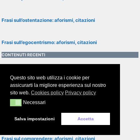
Frasi sull’ostentazione: aforismi, citazioni
Frasi sull’egocentrismo: aforismi, citazioni
CONTENUTI RECENTI
Frasi sulla casa: aforismi, citazioni
Questo sito web utilizza i cookie per
assicurarti la migliore esperienza sul nostro
sito web.
Cookies policy
Privacy policy
Frasi sull’apparenza: aforismi, citazioni
Necessari
Necessari
Frasi sull’eleganza: aforismi, citazioni
Salva impostazioni
Accetta
Frasi sul comprendere: aforismi, citazioni