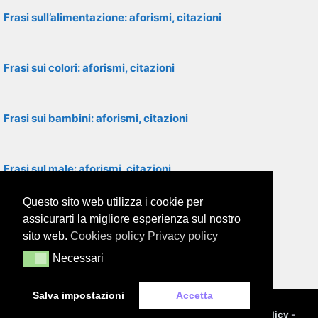
Frasi sull’alimentazione: aforismi, citazioni
Frasi sui colori: aforismi, citazioni
Frasi sui bambini: aforismi, citazioni
Frasi sul male: aforismi, citazioni
Questo sito web utilizza i cookie per
Frasi sulla povertà: aforismi, citazioni
assicurarti la migliore esperienza sul nostro
sito web.
Cookies policy
Privacy policy
Necessari
Necessari
Frasi sul razzismo: aforismi, citazioni
Salva impostazioni
Accetta
© 2000-2026
Framor.com
-
Cookie policy
-
Privacy policy
-