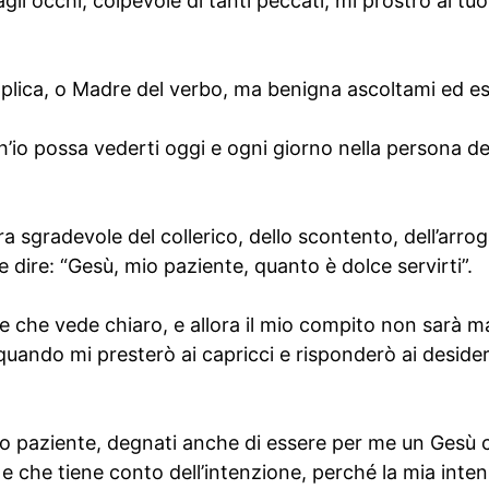
agli occhi, colpevole di tanti peccati, mi prostro ai t
plica, o Madre del verbo, ma benigna ascoltami ed e
h’io possa vederti oggi e ogni giorno nella persona dei
ra sgradevole del collerico, dello scontento, dell’arroga
 dire: “Gesù, mio paziente, quanto è dolce servirti”.
 che vede chiaro, e allora il mio compito non sarà 
uando mi presterò ai capricci e risponderò ai desideri 
mio paziente, degnati anche di essere per me un Gesù 
 e che tiene conto dell’intenzione, perché la mia inten