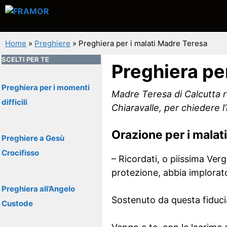
Vai
al
contenuto
Home
»
Preghiere
»
Preghiera per i malati Madre Teresa
SCELTI PER TE
Preghiera pe
Preghiera per i momenti
Madre Teresa di Calcutta 
difficili
Chiaravalle, per chiedere l
Orazione per i malat
Preghiere a Gesù
Crocifisso
– Ricordati, o piissima Verg
protezione, abbia implorato
Preghiera all’Angelo
Sostenuto da questa fiducia
Custode