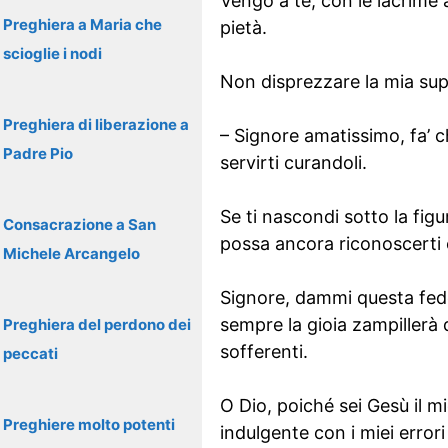
Vengo a te, con le lacrime 
Preghiera a Maria che
pietà.
scioglie i nodi
Non disprezzare la mia sup
Preghiera di liberazione a
– Signore amatissimo, fa’ c
Padre Pio
servirti curandoli.
Se ti nascondi sotto la figu
Consacrazione a San
possa ancora riconoscerti e
Michele Arcangelo
Signore, dammi questa fede
sempre la gioia zampillerà q
Preghiera del perdono dei
sofferenti.
peccati
O Dio, poiché sei Gesù il 
Preghiere molto potenti
indulgente con i miei errori