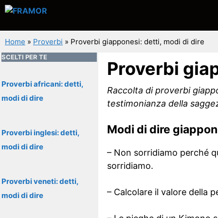
Vai
al
contenuto
Home
»
Proverbi
»
Proverbi giapponesi: detti, modi di dire
SCELTI PER TE
Proverbi giap
Proverbi africani: detti,
Raccolta di proverbi giappo
modi di dire
testimonianza della saggezz
Modi di dire giappon
Proverbi inglesi: detti,
modi di dire
– Non sorridiamo perché q
sorridiamo.
Proverbi veneti: detti,
– Calcolare il valore della 
modi di dire