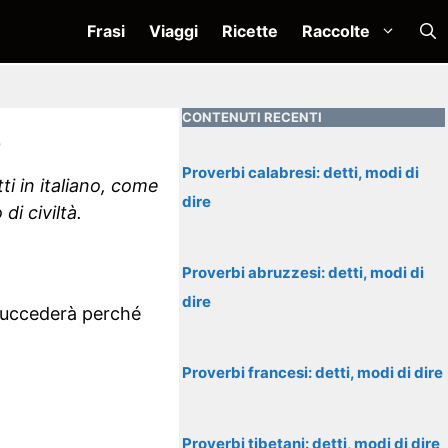
Frasi
Viaggi
Ricette
Raccolte
CONTENUTI RECENTI
e
Proverbi calabresi: detti, modi di
ti in italiano, come
dire
i civiltà.
Proverbi abruzzesi: detti, modi di
dire
succederà perché
Proverbi francesi: detti, modi di dire
Proverbi tibetani: detti, modi di dire