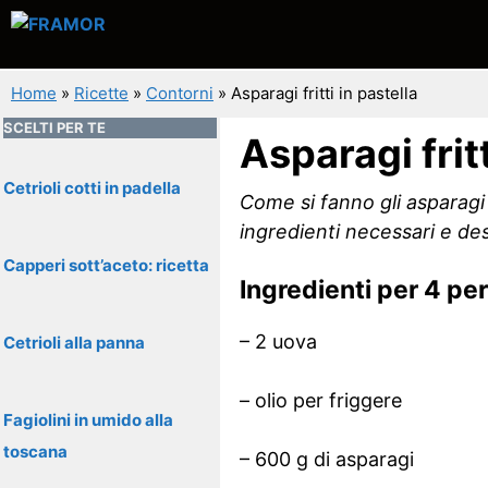
Vai
al
contenuto
Home
»
Ricette
»
Contorni
»
Asparagi fritti in pastella
SCELTI PER TE
Asparagi fritt
Cetrioli cotti in padella
Come si fanno gli asparagi f
ingredienti necessari e de
Capperi sott’aceto: ricetta
Ingredienti per 4 pe
– 2 uova
Cetrioli alla panna
– olio per friggere
Fagiolini in umido alla
toscana
– 600 g di asparagi