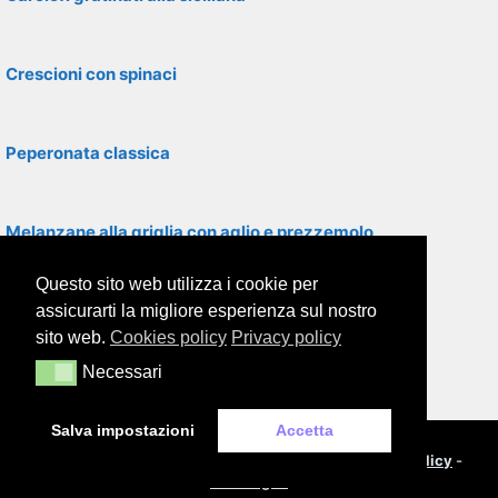
Crescioni con spinaci
Peperonata classica
Melanzane alla griglia con aglio e prezzemolo
Questo sito web utilizza i cookie per
Insalata valeriana e peperoni
assicurarti la migliore esperienza sul nostro
sito web.
Cookies policy
Privacy policy
Necessari
Necessari
Insalata campagnola
Salva impostazioni
Accetta
© 2000-2026
Framor.com
-
Cookie policy
-
Privacy policy
-
Note legali