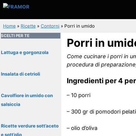
Vai
al
contenuto
Home
»
Ricette
»
Contorni
»
Porri in umido
SCELTI PER TE
Porri in umid
Lattuga e gorgonzola
Come cucinare i porri in um
procedura di preparazione, 
Insalata di cetrioli
Ingredienti per 4 pe
– 10 porri
Cavolfiore in umido con
salsiccia
– 300 gr di pomodori pelati
Ricette verdure sott’aceto
– olio d’oliva
e sott’olio