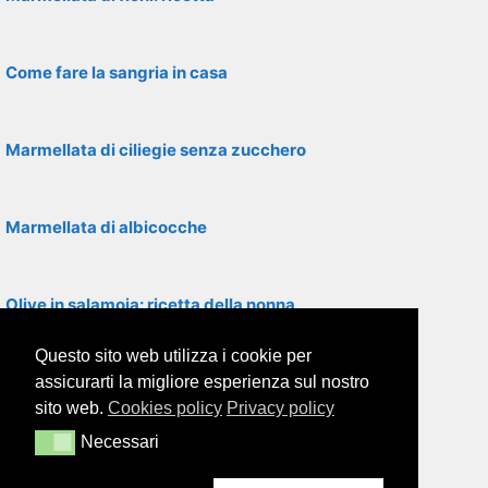
Come fare la sangria in casa
Marmellata di ciliegie senza zucchero
Marmellata di albicocche
Olive in salamoia: ricetta della nonna
Questo sito web utilizza i cookie per
Ricette per cena con amici
assicurarti la migliore esperienza sul nostro
sito web.
Cookies policy
Privacy policy
Necessari
Necessari
Vov: ricetta della nonna per il liquore all’uovo