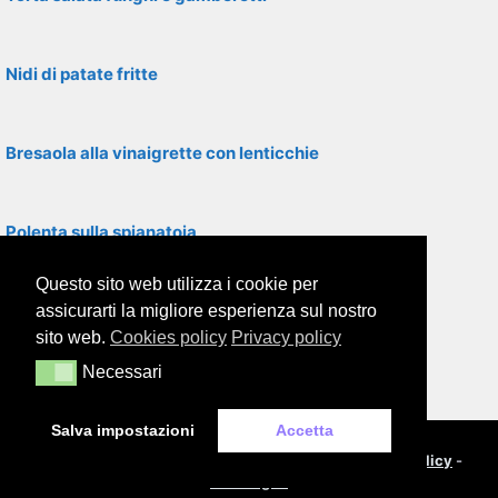
Nidi di patate fritte
Bresaola alla vinaigrette con lenticchie
Polenta sulla spianatoia
Questo sito web utilizza i cookie per
Insalata di pollo con verdure
assicurarti la migliore esperienza sul nostro
sito web.
Cookies policy
Privacy policy
Necessari
Necessari
Tortino di zucchine con pancetta
Salva impostazioni
Accetta
© 2000-2026
Framor.com
-
Cookie policy
-
Privacy policy
-
Note legali