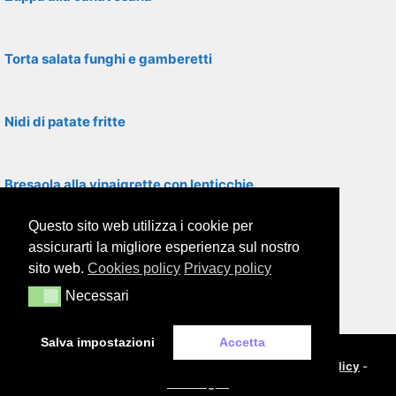
Torta salata funghi e gamberetti
Nidi di patate fritte
Bresaola alla vinaigrette con lenticchie
Questo sito web utilizza i cookie per
Polenta sulla spianatoia
assicurarti la migliore esperienza sul nostro
sito web.
Cookies policy
Privacy policy
Necessari
Necessari
Tortino di zucchine con pancetta
Salva impostazioni
Accetta
© 2000-2026
Framor.com
-
Cookie policy
-
Privacy policy
-
Note legali