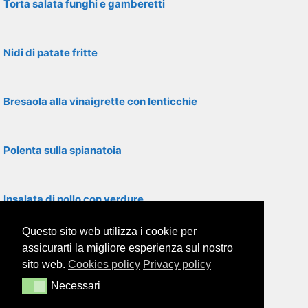
Torta salata funghi e gamberetti
Nidi di patate fritte
Bresaola alla vinaigrette con lenticchie
Polenta sulla spianatoia
Insalata di pollo con verdure
Questo sito web utilizza i cookie per
Tortino di zucchine con pancetta
assicurarti la migliore esperienza sul nostro
sito web.
Cookies policy
Privacy policy
Necessari
Necessari
Torta pasqualina