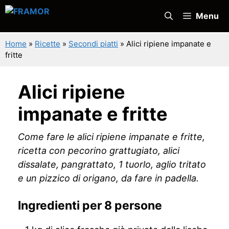
Vai
Menu
al
contenuto
Home
»
Ricette
»
Secondi piatti
»
Alici ripiene impanate e
fritte
Alici ripiene
impanate e fritte
Come fare le alici ripiene impanate e fritte,
ricetta con pecorino grattugiato, alici
dissalate, pangrattato, 1 tuorlo, aglio tritato
e un pizzico di origano, da fare in padella.
Ingredienti per 8 persone