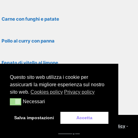
Carne con funghi e patate
Pollo al curry con panna
Fegato di vitello al limone
Questo sito web utilizza i cookie per
Filetti di rombo con asparagi
assicurarti la migliore esperienza sul nostro
sito web.
Cookies policy
Privacy policy
Necessari
Necessari
Filetti di platessa in padella
Salva impostazioni
Accetta
© 2000-2026
Framor.com
-
Cookie policy
-
Privacy policy
-
Note legali