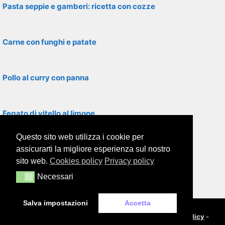
Pasta seppie e gamberi: ricetta con cozze
Carne con funghi e patate
Pollo al curry con panna
Fegato di vitello al limone
Questo sito web utilizza i cookie per
Filetti di rombo con asparagi
assicurarti la migliore esperienza sul nostro
sito web.
Cookies policy
Privacy policy
Necessari
Necessari
Filetti di platessa in padella
Salva impostazioni
Accetta
© 2000-2026
Framor.com
-
Cookie policy
-
Privacy policy
-