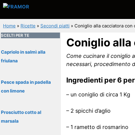
Vai
al
contenuto
Home
»
Ricette
»
Secondi piatti
»
Coniglio alla cacciatora con 
SCELTI PER TE
Coniglio alla
Capriolo in salmì alla
Come cucinare il coniglio al
friulana
necessari, procedimento d
Ingredienti per 6 pe
Pesce spada in padella
con limone
– un coniglio di circa 1 Kg
– 2 spicchi d’aglio
Prosciutto cotto al
marsala
– 1 rametto di rosmarino