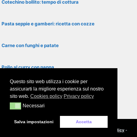
Cotechino bollito: tempo di cottura
Pasta seppie e gamberi: ricetta con cozze
Carne con funghi e patate
Pollo al curry con panna
Questo sito web utilizza i cookie per
Fegato di vitello al limone
assicurarti la migliore esperienza sul nostro
sito web.
Cookies policy
Privacy policy
Necessari
Necessari
Filetti di rombo con asparagi
Salva impostazioni
Accetta
© 2000-2026
Framor.com
-
Cookie policy
-
Privacy policy
-
Note legali