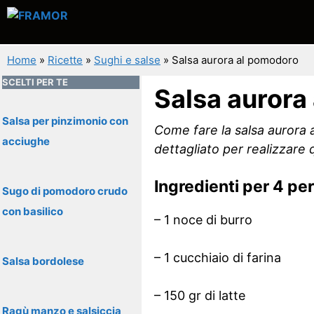
Vai
al
contenuto
Home
»
Ricette
»
Sughi e salse
»
Salsa aurora al pomodoro
SCELTI PER TE
Salsa aurora
Salsa per pinzimonio con
Come fare la salsa aurora
acciughe
dettagliato per realizzare 
Ingredienti per 4 pe
Sugo di pomodoro crudo
con basilico
– 1 noce di burro
– 1 cucchiaio di farina
Salsa bordolese
– 150 gr di latte
Ragù manzo e salsiccia