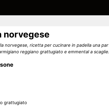
a norvegese
 norvegese, ricetta per cucinare in padella una parti
i parmigiano reggiano grattugiato e emmental a scaglie
rsone
o grattugiato