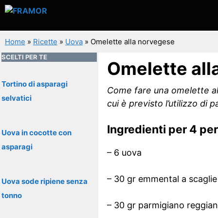
Vai
al
contenuto
Home
»
Ricette
»
Uova
»
Omelette alla norvegese
SCELTI PER TE
Omelette all
Tortino di asparagi
Come fare una omelette alla
selvatici
cui è previsto l’utilizzo d
Ingredienti per 4 pe
Uova in cocotte con
asparagi
– 6 uova
– 30 gr emmental a scaglie
Uova sode ripiene senza
tonno
– 30 gr parmigiano reggian