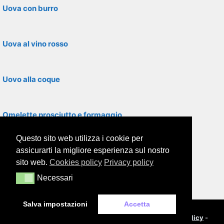
Uova con burro
Uova al vino rosso
Uovo alla coque
Omelette prosciutto e formaggio
Questo sito web utilizza i cookie per
Frittata con salame e cipolla
assicurarti la migliore esperienza sul nostro
sito web.
Cookies policy
Privacy policy
Necessari
Necessari
Frittata alle erbe aromatiche al forno
Salva impostazioni
Accetta
© 2000-2026
Framor.com
-
Cookie policy
-
Privacy policy
-