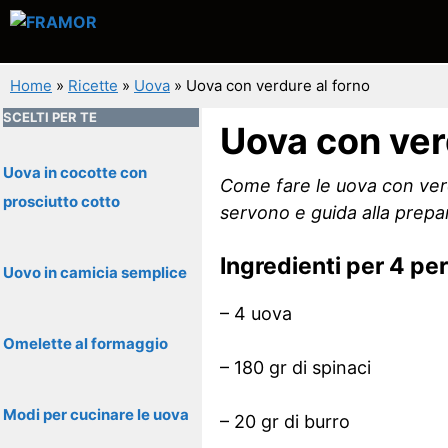
Vai
al
contenuto
Home
»
Ricette
»
Uova
»
Uova con verdure al forno
SCELTI PER TE
Uova con ver
Uova in cocotte con
Come fare le uova con verdu
prosciutto cotto
servono e guida alla prepa
Ingredienti per 4 pe
Uovo in camicia semplice
– 4 uova
Omelette al formaggio
– 180 gr di spinaci
Modi per cucinare le uova
– 20 gr di burro