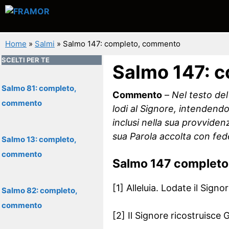
Vai
al
contenuto
Home
»
Salmi
»
Salmo 147: completo, commento
SCELTI PER TE
Salmo 147: 
Salmo 81: completo,
Commento
–
Nel testo del
commento
lodi al Signore, intendendo
inclusi nella sua provviden
sua Parola accolta con fed
Salmo 13: completo,
commento
Salmo 147 completo
[1] Alleluia. Lodate il Sign
Salmo 82: completo,
commento
[2] Il Signore ricostruisce 