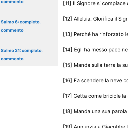
commento
[11] Il Signore si compiace 
[12] Alleluia. Glorifica il S
Salmo 6: completo,
commento
[13] Perché ha rinforzato le
[14] Egli ha messo pace nei 
Salmo 31: completo,
commento
[15] Manda sulla terra la s
[16] Fa scendere la neve c
[17] Getta come briciole la 
[18] Manda una sua parola e
[19] Annunzia a Giacobbe la 