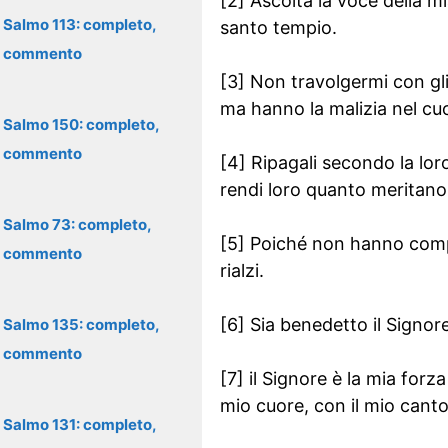
[2] Ascolta la voce della m
Salmo 113: completo,
santo tempio.
commento
[3] Non travolgermi con gli
ma hanno la malizia nel cu
Salmo 150: completo,
commento
[4] Ripagali secondo la lor
rendi loro quanto meritano
Salmo 73: completo,
[5] Poiché non hanno compre
commento
rialzi.
[6] Sia benedetto il Signor
Salmo 135: completo,
commento
[7] il Signore è la mia forza
mio cuore, con il mio canto
Salmo 131: completo,