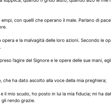
ia supplica, quando ti grido aiuto, quando alzo le mie 
 empi, con quelli che operano il male. Parlano di pace
ore.
o opera e la malvagità delle loro azioni. Secondo le op
.
so l’agire del Signore e le opere delle sue mani, egli 
e, che ha dato ascolto alla voce della mia preghiera;
 e il mio scudo, ho posto in lui la mia fiducia; mi ha dat
 gli rendo grazie.