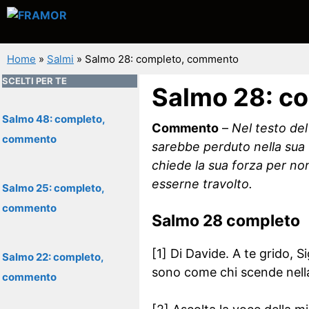
Vai
al
contenuto
Home
»
Salmi
»
Salmo 28: completo, commento
SCELTI PER TE
Salmo 28: c
Salmo 48: completo,
Commento
–
Nel testo del
commento
sarebbe perduto nella sua v
chiede la sua forza per non
esserne travolto.
Salmo 25: completo,
commento
Salmo 28 completo
[1] Di Davide. A te grido, S
Salmo 22: completo,
sono come chi scende nell
commento