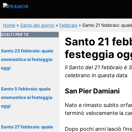
Vai
al
contenuto
Home
»
Santo del giorno
»
Febbraio
»
Santo 21 febbraio: qual
SCELTI PER TE
Santo 21 feb
festeggia og
Santo 23 febbraio: quale
onomastico si festeggia
Il Santo del 21 febbraio è 
oggi
celebrano in questa data.
Santo 5 febbraio: quale
San Pier Damiani
onomastico si festeggia
Nato e rimasto subito orfa
oggi
terminò velocemente la car
Santo 27 febbraio: quale
Dopo pochi anni lasciò l’i