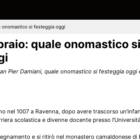
e onomastico si festeggia oggi
braio: quale onomastico s
gi
San Pier Damiani, quale onomastico si festeggia oggi e 
no nel 1007 a Ravenna, dopo avere trascorso un’infanz
riera scolastica e divenne docente presso l’Universit
nsegnamento e si ritirò nel monastero camaldonese di 